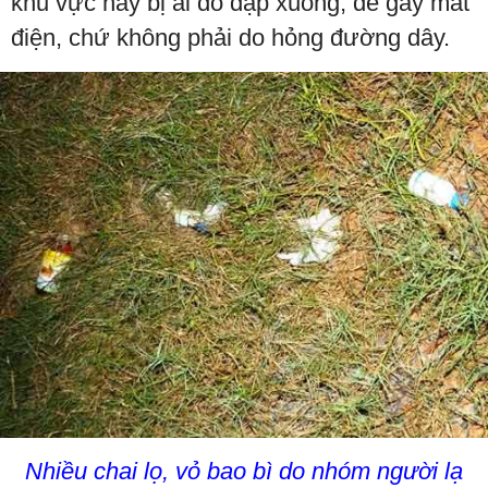
khu vực này bị ai đó dập xuống, để gây mất
điện, chứ không phải do hỏng đường dây.
Nhiều chai lọ, vỏ bao bì do nhóm người lạ