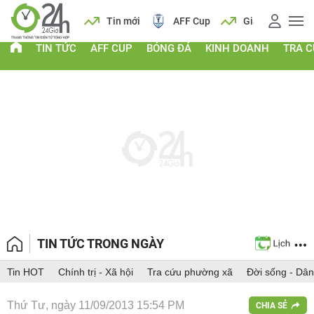
 vàng
Lịch
Tin mới
AFF Cup
Giá vàng
TIN TỨC
AFF CUP
BÓNG ĐÁ
KINH DOANH
TRA 
TIN TỨC TRONG NGÀY
Tin HOT
Chính trị - Xã hội
Tra cứu phường xã
Đời sống - Dân
Thứ Tư, ngày 11/09/2013 15:54 PM
CHIA SẺ