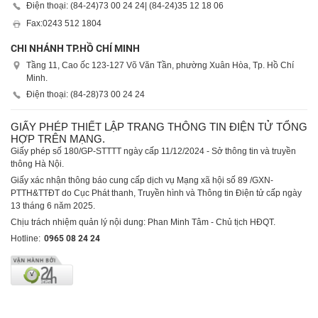
Điện thoại: (84-24)
73 00 24 24
| (84-24)
35 12 18 06
Fax:
0243 512 1804
CHI NHÁNH TP.HỒ CHÍ MINH
Tầng 11, Cao ốc 123-127 Võ Văn Tần, phường Xuân Hòa, Tp. Hồ Chí
Minh.
Điện thoại: (84-28)
73 00 24 24
GIẤY PHÉP THIẾT LẬP TRANG THÔNG TIN ĐIỆN TỬ TỔNG
HỢP TRÊN MẠNG.
Giấy phép số 180/GP-STTTT ngày cấp 11/12/2024 - Sở thông tin và truyền
thông Hà Nội.
Giấy xác nhận thông báo cung cấp dịch vụ Mạng xã hội số 89 /GXN-
PTTH&TTĐT do Cục Phát thanh, Truyền hình và Thông tin Điện tử cấp ngày
13 tháng 6 năm 2025.
Chịu trách nhiệm quản lý nội dung: Phan Minh Tâm - Chủ tịch HĐQT.
Hotline:
0965 08 24 24