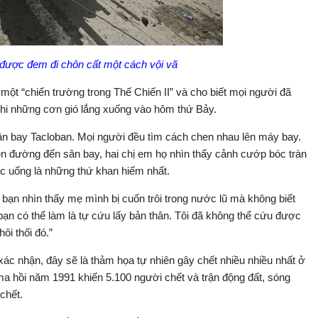
 được đem đi chôn cất một cách vội vã
một “chiến trường trong Thế Chiến II” và cho biết mọi người đã
 khi những cơn gió lắng xuống vào hôm thứ Bảy.
n bay Tacloban. Mọi người đều tìm cách chen nhau lên máy bay.
n đường đến sân bay, hai chị em họ nhìn thấy cảnh cướp bóc tràn
ớc uống là những thứ khan hiếm nhất.
i bạn nhìn thấy mẹ mình bị cuốn trôi trong nước lũ mà không biết
t bạn có thể làm là tự cứu lấy bản thân. Tôi đã không thể cứu được
i thối đó.”
ác nhận, đây sẽ là thảm họa tự nhiên gây chết nhiều nhiều nhất ở
ma hồi năm 1991 khiến 5.100 người chết và trận động đất, sóng
chết.