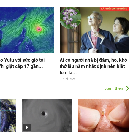
o Yutu với sức gió tới
Ai có người nhà bị đàm, ho, khó
, giật cấp 17 gần...
thở lâu năm nhất định nên biết
loại lá...
Tin tài trợ
Xem thêm