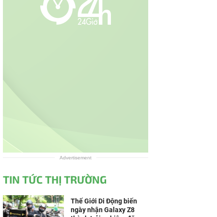
Advertisement
TIN TỨC THỊ TRƯỜNG
Thế Giới Di Động biến
ngày nhận Galaxy Z8