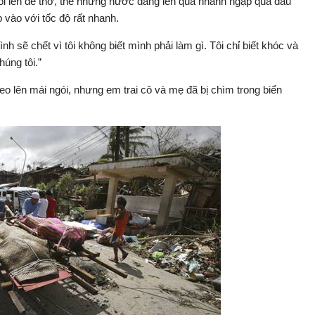
goi lên để thở, thế nhưng nước dâng lên quá nhanh ngập qua đầu
 vào với tốc độ rất nhanh.
h sẽ chết vì tôi không biết mình phải làm gì. Tôi chỉ biết khóc và
húng tôi.”
o lên mái ngói, nhưng em trai cô và mẹ đã bị chìm trong biển