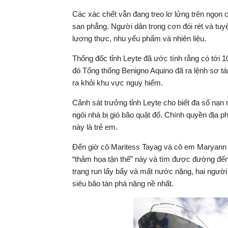
Các xác chết vẫn đang treo lơ lửng trên ngọn c
san phẳng. Người dân trong cơn đói rét và tu
lương thực, nhu yếu phẩm và nhiên liệu.
Thống đốc tỉnh Leyte đã ước tính rằng có tới 1
đó Tổng thống Benigno Aquino đã ra lệnh sơ t
ra khỏi khu vực nguy hiểm.
Cảnh sát trưởng tỉnh Leyte cho biết đa số nạn 
ngôi nhà bị gió bão quật đổ. Chính quyền địa 
này là trẻ em.
Đến giờ cô Maritess Tayag và cô em Maryann
“thảm họa tận thế” này và tìm được đường đến 
trạng run lẩy bẩy và mất nước nặng, hai người 
siêu bão tàn phá nặng nề nhất.