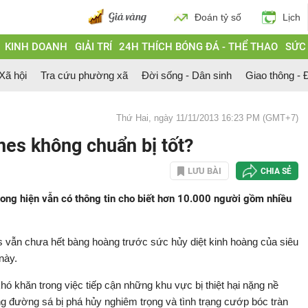
Đoán tỷ số
Lịch
KINH DOANH
GIẢI TRÍ
24H THÍCH BÓNG ĐÁ - THỂ THAO
SỨC
 Xã hội
Tra cứu phường xã
Đời sống - Dân sinh
Giao thông - Đ
Thứ Hai, ngày 11/11/2013 16:23 PM (GMT+7)
nes không chuẩn bị tốt?
LƯU BÀI
CHIA SẺ
ong hiện vẫn có thông tin cho biết hơn 10.000 người gồm nhiều
s vẫn chưa hết bàng hoàng trước sức hủy diệt kinh hoàng của siêu
này.
hó khăn trong việc tiếp cận những khu vực bị thiệt hại nặng nề
ng đường sá bị phá hủy nghiêm trọng và tình trạng cướp bóc tràn