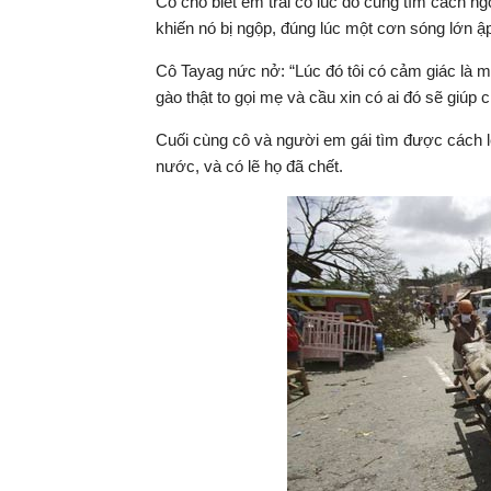
Cô cho biết em trai cô lúc đó cũng tìm cách n
khiến nó bị ngộp, đúng lúc một cơn sóng lớn ập
Cô Tayag nức nở: “Lúc đó tôi có cảm giác là mìn
gào thật to gọi mẹ và cầu xin có ai đó sẽ giúp c
Cuối cùng cô và người em gái tìm được cách le
nước, và có lẽ họ đã chết.