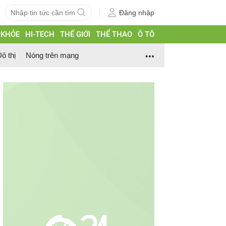
Đăng nhập
 KHỎE
HI-TECH
THẾ GIỚI
THỂ THAO
Ô TÔ
ô thị
Nóng trên mạng