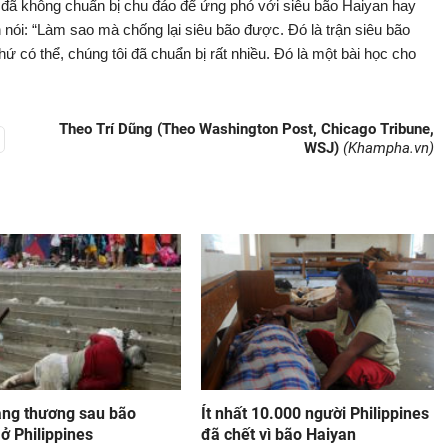
es đã không chuẩn bị chu đáo để ứng phó với siêu bão Haiyan hay
nói: “Làm sao mà chống lại siêu bão được. Đó là trận siêu bão
hứ có thể, chúng tôi đã chuẩn bị rất nhiều. Đó là một bài học cho
Theo Trí Dũng (Theo Washington Post, Chicago Tribune,
WSJ)
(Khampha.vn)
ang thương sau bão
Ít nhất 10.000 người Philippines
ở Philippines
đã chết vì bão Haiyan