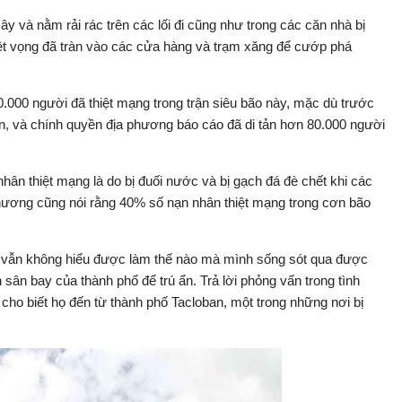
ây và nằm rải rác trên các lối đi cũng như trong các căn nhà bị
yệt vọng đã tràn vào các cửa hàng và trạm xăng để cướp phá
0.000 người đã thiệt mạng trong trận siêu bão này, mặc dù trước
án, và chính quyền địa phương báo cáo đã di tản hơn 80.000 người
nhân thiệt mạng là do bị đuối nước và bị gạch đá đè chết khi các
phương cũng nói rằng 40% số nạn nhân thiệt mạng trong cơn bão
 vẫn không hiểu được làm thế nào mà mình sống sót qua được
sân bay của thành phố để trú ẩn. Trả lời phỏng vấn trong tình
cho biết họ đến từ thành phố Tacloban, một trong những nơi bị