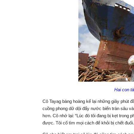
Hai con tà
Cô Tayag bàng hoàng kể lại những giây phút đầ
cuồng phong dữ dội đẩy nước biển tràn sâu vào
hơn. Cô nhớ lại: “Lúc đó tôi đang bị kẹt trong
được. Tôi cố tìm mọi cách để khỏi bị chết đuối.