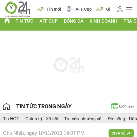
ch
Tin mới
AFF Cup
Giá vàng
Lịch
Ti
TIN TỨC
AFF CUP
BÓNG ĐÁ
KINH DOANH
TRA 
TIN TỨC TRONG NGÀY
Tin HOT
Chính trị - Xã hội
Tra cứu phường xã
Đời sống - Dân
Chủ Nhật, ngày 10/11/2013 19:07 PM
CHIA SẺ