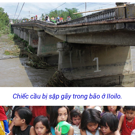
Chiếc cầu bị sập gãy trong bão ở IIoilo.