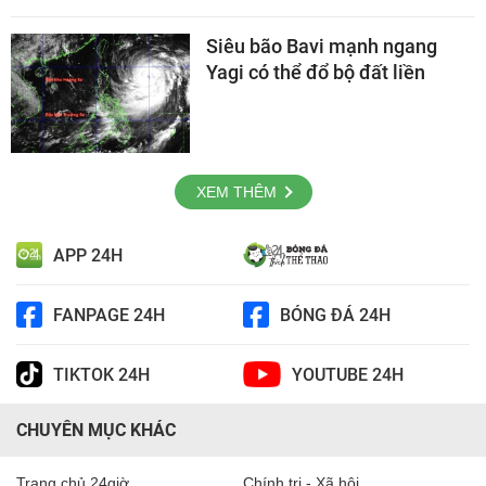
Siêu bão Bavi mạnh ngang
Yagi có thể đổ bộ đất liền
XEM THÊM
APP 24H
FANPAGE 24H
BÓNG ĐÁ 24H
TIKTOK 24H
YOUTUBE 24H
CHUYÊN MỤC KHÁC
Trang chủ 24giờ
Chính trị - Xã hội