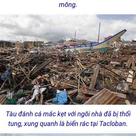
mông.
Tàu đánh cá mắc kẹt với ngôi nhà đã bị thổi
tung, xung quanh là biển rác tại Tacloban.