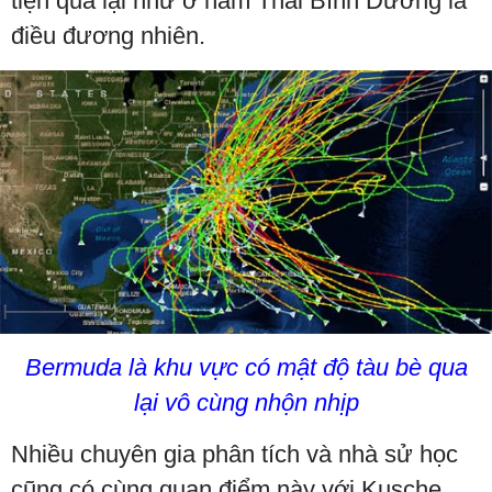
tiện qua lại như ở nam Thái Bình Dương là
điều đương nhiên.
Bermuda là khu vực có mật độ tàu bè qua
lại vô cùng nhộn nhịp
Nhiều chuyên gia phân tích và nhà sử học
cũng có cùng quan điểm này với Kusche.