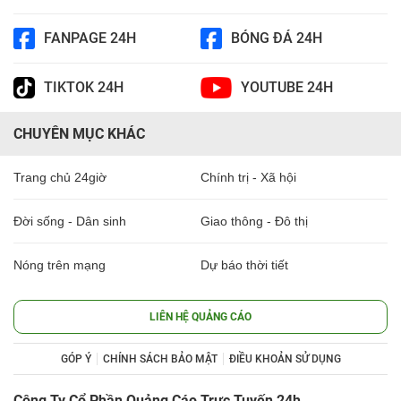
FANPAGE 24H
BÓNG ĐÁ 24H
TIKTOK 24H
YOUTUBE 24H
CHUYÊN MỤC KHÁC
Trang chủ 24giờ
Chính trị - Xã hội
Đời sống - Dân sinh
Giao thông - Đô thị
Nóng trên mạng
Dự báo thời tiết
LIÊN HỆ QUẢNG CÁO
GÓP Ý
CHÍNH SÁCH BẢO MẬT
ĐIỀU KHOẢN SỬ DỤNG
Công Ty Cổ Phần Quảng Cáo Trực Tuyến 24h