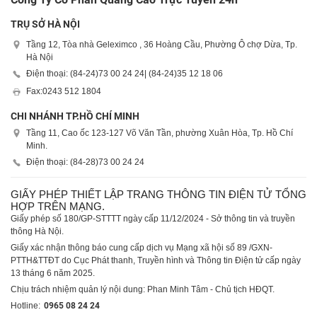
TRỤ SỞ HÀ NỘI
Tầng 12, Tòa nhà Geleximco , 36 Hoàng Cầu, Phường Ô chợ Dừa, Tp.
Hà Nội
Điện thoại: (84-24)
73 00 24 24
| (84-24)
35 12 18 06
Fax:
0243 512 1804
CHI NHÁNH TP.HỒ CHÍ MINH
Tầng 11, Cao ốc 123-127 Võ Văn Tần, phường Xuân Hòa, Tp. Hồ Chí
Minh.
Điện thoại: (84-28)
73 00 24 24
GIẤY PHÉP THIẾT LẬP TRANG THÔNG TIN ĐIỆN TỬ TỔNG
HỢP TRÊN MẠNG.
Giấy phép số 180/GP-STTTT ngày cấp 11/12/2024 - Sở thông tin và truyền
thông Hà Nội.
Giấy xác nhận thông báo cung cấp dịch vụ Mạng xã hội số 89 /GXN-
PTTH&TTĐT do Cục Phát thanh, Truyền hình và Thông tin Điện tử cấp ngày
13 tháng 6 năm 2025.
Chịu trách nhiệm quản lý nội dung: Phan Minh Tâm - Chủ tịch HĐQT.
Hotline:
0965 08 24 24