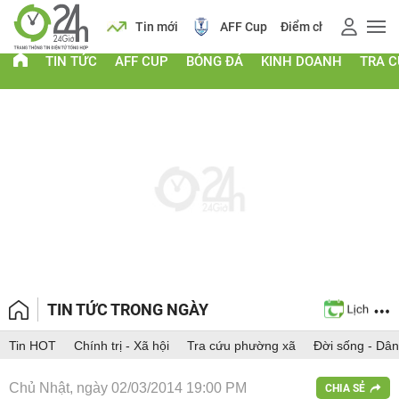
 vàng
Lịch
Tin mới
AFF Cup
Điểm chuẩn 2026
TIN TỨC
AFF CUP
BÓNG ĐÁ
KINH DOANH
TRA 
TIN TỨC TRONG NGÀY
Tin HOT
Chính trị - Xã hội
Tra cứu phường xã
Đời sống - Dân
Chủ Nhật, ngày 02/03/2014 19:00 PM
CHIA SẺ