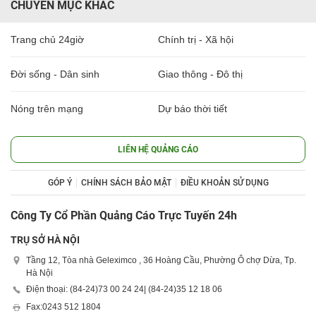
CHUYÊN MỤC KHÁC
Trang chủ 24giờ
Chính trị - Xã hội
Đời sống - Dân sinh
Giao thông - Đô thị
Nóng trên mạng
Dự báo thời tiết
LIÊN HỆ QUẢNG CÁO
GÓP Ý
CHÍNH SÁCH BẢO MẬT
ĐIỀU KHOẢN SỬ DỤNG
Công Ty Cổ Phần Quảng Cáo Trực Tuyến 24h
TRỤ SỞ HÀ NỘI
Tầng 12, Tòa nhà Geleximco , 36 Hoàng Cầu, Phường Ô chợ Dừa, Tp.
Hà Nội
Điện thoại: (84-24)
73 00 24 24
| (84-24)
35 12 18 06
Fax:
0243 512 1804