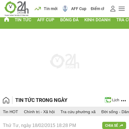
ịch
Tin mới
AFF Cup
Điểm chuẩn 2026
Giá vàng
TIN TỨC
AFF CUP
BÓNG ĐÁ
KINH DOANH
TRA 
TIN TỨC TRONG NGÀY
Tin HOT
Chính trị - Xã hội
Tra cứu phường xã
Đời sống - Dân
Thứ Tư, ngày 18/02/2015 18:28 PM
CHIA SẺ