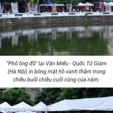
"Phố ông đồ" tại Văn Miếu - Quốc Tử Giám
(Hà Nội) in bóng mặt hồ xanh thẳm trong
chiều buổi chiều cuối cùng của năm.