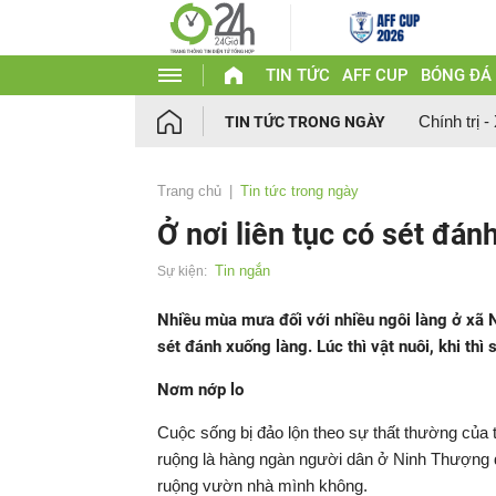
TIN TỨC
AFF CUP
BÓNG ĐÁ
Chính trị -
TIN TỨC TRONG NGÀY
Trang chủ
Tin tức trong ngày
Ở nơi liên tục có sét đán
Tin ngắn
Sự kiện:
Nhiều mùa mưa đối với nhiều ngôi làng ở xã 
sét đánh xuống làng. Lúc thì vật nuôi, khi th
Nơm nớp lo
Cuộc sống bị đảo lộn theo sự thất thường của 
ruộng là hàng ngàn người dân ở Ninh Thượng đề
ruộng vườn nhà mình không.