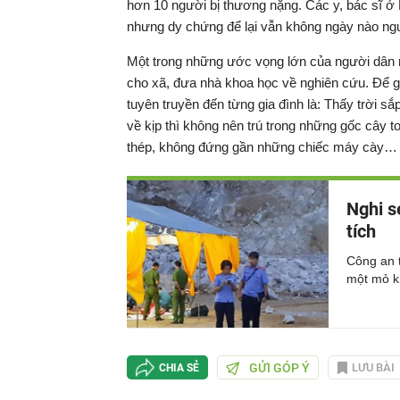
hơn 10 người bị thương nặng. Các y, bác sĩ
nhưng dy chứng để lại vẫn không ngày nào ngu
Một trong những ước vọng lớn của người dân n
cho xã, đưa nhà khoa học về nghiên cứu. Để g
tuyên truyền đến từng gia đình là: Thấy trời 
về kịp thì không nên trú trong những gốc cây to
thép, không đứng gần những chiếc máy cày…
Nghi s
tích
Công an t
một mỏ kh
GỬI GÓP Ý
LƯU BÀI
CHIA SẺ