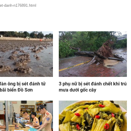
set-danh-n176891.html
àn ông bị sét đánh tử
3 phụ nữ bị sét đánh chết khi trú
bãi biển Đồ Sơn
mưa dưới gốc cây