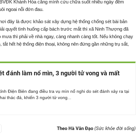
 ở BVĐK Khánh Hòa căng mình cứu chữa suốt nhiều ngày đêm
ôi ngoai nỗi đớn đau.
ơi đây là được khảo sát xây dựng hệ thống chống sét bài bản
iải quyết tình huống cấp bách trước mắt thì xã Ninh Thượng đã
sắp mưa thì phải về nhà ngay, càng nhanh càng tốt. Nếu không chạy
, tắt hết hệ thống điện thoại, không nên đứng gần những trụ sắt,
ét đánh làm nổ mìn, 3 người tử vong và mất
ỉnh Điện Biên đang điều tra vụ mìn nổ nghi do sét đánh xảy ra tại
ai thác đá, khiến 3 người tử vong...
Theo Hà Văn Đạo
(Sức khỏe đời sống)