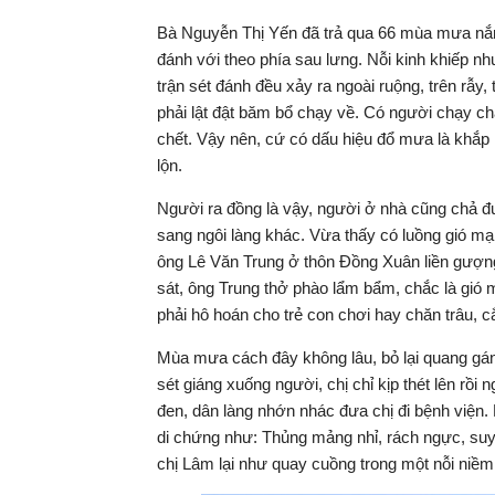
Bà Nguyễn Thị Yến đã trả qua 66 mùa mưa nắng
đánh với theo phía sau lưng. Nỗi kinh khiếp nh
trận sét đánh đều xảy ra ngoài ruộng, trên rẫy
phải lật đật băm bổ chạy về. Có người chạy ch
chết. Vậy nên, cứ có dấu hiệu đổ mưa là khắp 
lộn.
Người ra đồng là vậy, người ở nhà cũng chả đư
sang ngôi làng khác. Vừa thấy có luồng gió mạ
ông Lê Văn Trung ở thôn Đồng Xuân liền gượng
sát, ông Trung thở phào lẩm bẩm, chắc là gió 
phải hô hoán cho trẻ con chơi hay chăn trâu, 
Mùa mưa cách đây không lâu, bỏ lại quang gán
sét giáng xuống người, chị chỉ kịp thét lên rồ
đen, dân làng nhớn nhác đưa chị đi bệnh viện
di chứng như: Thủng mảng nhỉ, rách ngực, suy
chị Lâm lại như quay cuồng trong một nỗi niềm