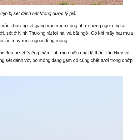
ệp bị sét đánh nát Mong được lý giải
mắn chưa bị sét giáng vào mình cũng như những người bị sét
 Bởi, sét ở Ninh Thượng rất lợi hại và bất ngờ. Có khi mấy hạt mưa
uôi lẫn máy móc ngoài đồng ruộng.
 đều bị sét “viếng thăm” nhưng nhiều nhất là thôn Tân Hiệp và
ng sét đánh vỡ, bò mộng đang gặm cỏ cũng chết tươi trong chớp