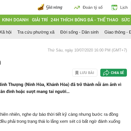
Đoán tỷ số
Lịch
KINH DOANH
GIẢI TRÍ
24H THÍCH BÓNG ĐÁ - THỂ THAO
SỨC
 Xã hội
Tra cứu phường xã
Đời sống - Dân sinh
Giao thông - Đ
Thứ Sáu, ngày 10/07/2020 16:00 PM (GMT+7)
h
LƯU BÀI
CHIA SẺ
Ninh Thượng (Ninh Hòa, Khánh Hòa) đã trở thành nỗi ám ảnh vì
ì sân đình hoặc sượt mang tai người…
thiên nhiên, nghe dự báo thời tiết kỹ càng nhưng bước ra đồng
u phải trong trạng thái lo lắng xem sét có bất ngờ đánh xuống