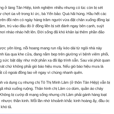
 ở làng Tân Hiệp, kinh nghiệm nhiều nhưng có lúc còn bị sét
ư chợt ùa về trong kí ức, bà Yến bảo: Quá hãi hùng. Hầu hết các
, trên đồi nên có ngày hàng trăm người vừa đặt chân xuống đồng lại
ậm, trú vào đâu đó ở đồng liền bị sét đánh ngay bên cạnh, suýt
nơi nháo nháo hết lên. Đời sống đã khó khăn lại thêm phần đảo
ợc yên lòng, nỗi hoang mang run rẩy kéo dài từ ngôi nhà này
nh lùa qua khe cửa, đang nằm bẹp trên giường vì bệnh viêm phổi,
 sức bật dậy như một phản xạ đã lập trình sẵn. Sau vài phút quan
mát chứ không phải gió báo hiệu mưa. Nếu gió báo hiệu mưa là
cắt cỏ ngoài đồng lao về ngay vì chúng nhanh quên.
h và dụng cụ nhưng chị Tô Thị Minh Lâm (ở thôn Tân Hiệp) vẫn bị
i ngã nhúi xuống ruộng. Thân hình chị Lâm co dúm, quần áo cháy
. Không bị cướp đi mạng sống nhưng chị Lâm phải gánh hàng loạt
 nhược thần kinh. Mỗi lần nhớ khoảnh khắc kinh hoàng ấy, đầu óc
 khó tả.