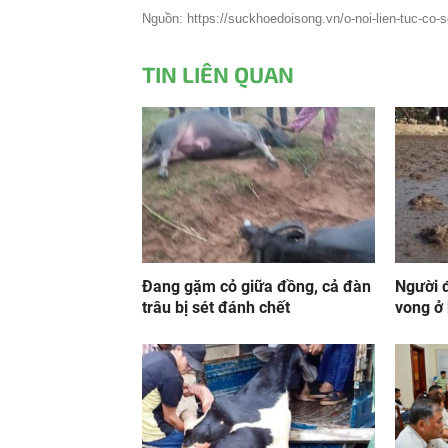
Nguồn: https://suckhoedoisong.vn/o-noi-lien-tuc-co-
TIN LIÊN QUAN
Đang gặm cỏ giữa đồng, cả đàn
Người đ
trâu bị sét đánh chết
vong ở 