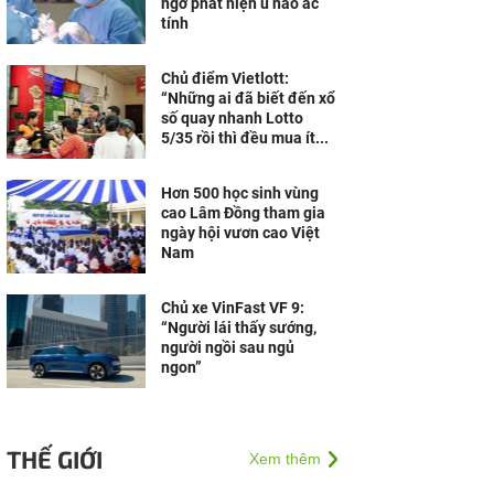
ngờ phát hiện u não ác
tính
Chủ điểm Vietlott:
“Những ai đã biết đến xổ
số quay nhanh Lotto
5/35 rồi thì đều mua ít...
Hơn 500 học sinh vùng
cao Lâm Đồng tham gia
ngày hội vươn cao Việt
Nam
Chủ xe VinFast VF 9:
“Người lái thấy sướng,
người ngồi sau ngủ
ngon”
THẾ GIỚI
Xem thêm