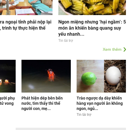
ra ngoại tỉnh phải nộp lại
Ngon miệng nhưng ‘hại ngầm’: 5
, trình tự thực hiện thế
món ăn khiến bàng quang suy
yếu nhanh...
Tin tài trợ
Xem thêm
gười phụ
Phát hiện dép bên bến
Trào ngược dạ dày khiến
 tử vong
nước, tìm thấy thi thể
hàng vạn người ăn không
người con, mẹ...
ngon, ngủ...
Tin tài trợ