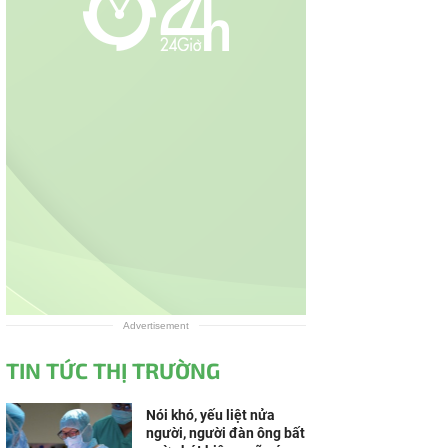
Advertisement
TIN TỨC THỊ TRƯỜNG
Nói khó, yếu liệt nửa
người, người đàn ông bất