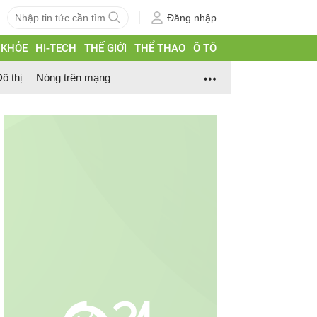
Đăng nhập
 KHỎE
HI-TECH
THẾ GIỚI
THỂ THAO
Ô TÔ
ô thị
Nóng trên mạng