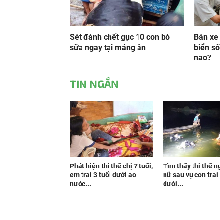
Sét đánh chết gục 10 con bò
Bán xe 
sữa ngay tại máng ăn
biển số
nào?
TIN NGẮN
Phát hiện thi thể chị 7 tuổi,
Tìm thấy thi thể n
em trai 3 tuổi dưới ao
nữ sau vụ con trai
nước...
dưới...