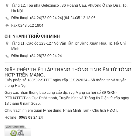
Tầng 12, Tòa nhà Geleximco , 36 Hoàng Cầu, Phường Ô chợ Dừa, Tp.
Hà Nội
Điện thoại: (84-24)
73 00 24 24
| (84-24)
35 12 18 06
Fax:
0243 512 1804
CHI NHÁNH TP.HỒ CHÍ MINH
Tầng 11, Cao ốc 123-127 Võ Văn Tần, phường Xuân Hòa, Tp. Hồ Chí
Minh.
Điện thoại: (84-28)
73 00 24 24
GIẤY PHÉP THIẾT LẬP TRANG THÔNG TIN ĐIỆN TỬ TỔNG
HỢP TRÊN MẠNG.
Giấy phép số 180/GP-STTTT ngày cấp 11/12/2024 - Sở thông tin và truyền
thông Hà Nội.
Giấy xác nhận thông báo cung cấp dịch vụ Mạng xã hội số 89 /GXN-
PTTH&TTĐT do Cục Phát thanh, Truyền hình và Thông tin Điện tử cấp ngày
13 tháng 6 năm 2025.
Chịu trách nhiệm quản lý nội dung: Phan Minh Tâm - Chủ tịch HĐQT.
Hotline:
0965 08 24 24