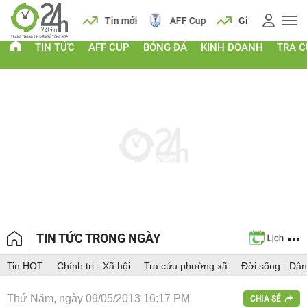
 vàng
Lịch
Tin mới
AFF Cup
Giá vàng
TIN TỨC
AFF CUP
BÓNG ĐÁ
KINH DOANH
TRA 
TIN TỨC TRONG NGÀY
Tin HOT
Chính trị - Xã hội
Tra cứu phường xã
Đời sống - Dân
Thứ Năm, ngày 09/05/2013 16:17 PM
CHIA SẺ