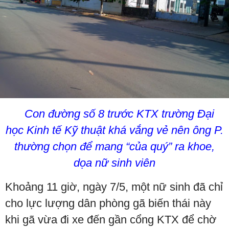
Con đường số 8 trước KTX trường Đại
học Kinh tế Kỹ thuật khá vắng vẻ nên ông P.
thường chọn để mang “của quý” ra khoe,
dọa nữ sinh viên
Khoảng 11 giờ, ngày 7/5, một nữ sinh đã chỉ
cho lực lượng dân phòng gã biến thái này
khi gã vừa đi xe đến gần cổng KTX để chờ