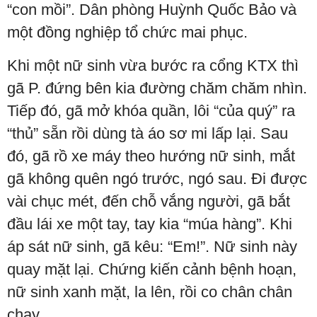
“con mồi”. Dân phòng Huỳnh Quốc Bảo và
một đồng nghiệp tổ chức mai phục.
Khi một nữ sinh vừa bước ra cổng KTX thì
gã P. đứng bên kia đường chăm chăm nhìn.
Tiếp đó, gã mở khóa quần, lôi “của quý” ra
“thủ” sẵn rồi dùng tà áo sơ mi lấp lại. Sau
đó, gã rồ xe máy theo hướng nữ sinh, mắt
gã không quên ngó trước, ngó sau. Đi được
vài chục mét, đến chỗ vắng người, gã bắt
đầu lái xe một tay, tay kia “múa hàng”. Khi
áp sát nữ sinh, gã kêu: “Em!”. Nữ sinh này
quay mặt lại. Chứng kiến cảnh bệnh hoạn,
nữ sinh xanh mặt, la lên, rồi co chân chân
chạy.