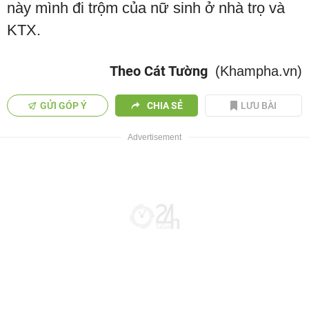
này mình đi trộm của nữ sinh ở nhà trọ và
KTX.
Theo Cát Tường
(Khampha.vn)
GỬI GÓP Ý
CHIA SẺ
LƯU BÀI