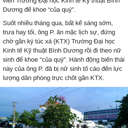
viên Trường Đại học Kinh tế Kỹ thuật Bình
Dương để khoe “của quý”.
Suốt nhiều tháng qua, bất kể sáng sớm,
trưa hay tối, ông P. ăn mặc lịch sự, đứng
chờ gần ký túc xá (KTX) Trường Đại học
Kinh tế Kỹ thuật Bình Dương rồi đi theo nữ
sinh để khoe "của quý”. Hành động biến thái
này của ông P. đã bị nữ sinh tố cáo đến lực
lượng dân phòng trực chốt gần KTX.