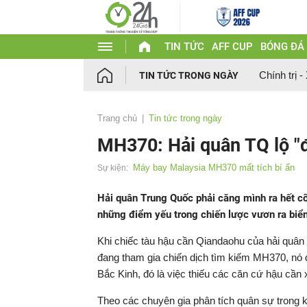
TIN TỨC
AFF CUP
BÓNG ĐÁ
Chính trị -
TIN TỨC TRONG NGÀY
Trang chủ
Tin tức trong ngày
MH370: Hải quân TQ lộ "
Máy bay Malaysia MH370 mất tích bí ẩn
Sự kiện:
Hải quân Trung Quốc phải căng mình ra hết c
những điểm yếu trong chiến lược vươn ra biể
Khi chiếc tàu hậu cần Qiandaohu của hải quân 
đang tham gia chiến dịch tìm kiếm MH370, nó đ
Bắc Kinh, đó là việc thiếu các căn cứ hậu cần
Theo các chuyên gia phân tích quân sự trong 