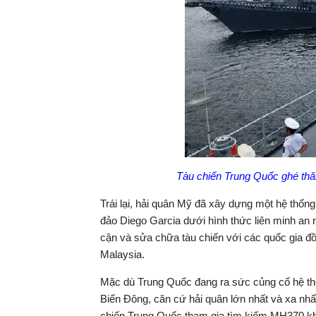
Tàu chiến Trung Quốc ghé th
Trái lại, hải quân Mỹ đã xây dựng một hệ thố
đảo Diego Garcia dưới hình thức liên minh an 
cận và sửa chữa tàu chiến với các quốc gia đ
Malaysia.
Mặc dù Trung Quốc đang ra sức củng cố hệ th
Biển Đông, căn cứ hải quân lớn nhất và xa nhấ
chiến Trung Quốc tham gia tìm kiếm MH370 kh