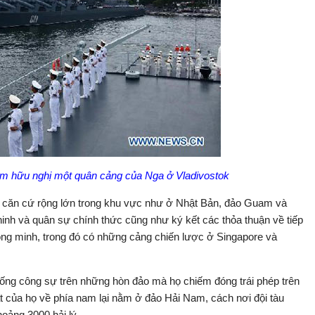
ăm hữu nghị một quân cảng của Nga ở Vladivostok
ng căn cứ rộng lớn trong khu vực như ở Nhật Bản, đảo Guam và
ninh và quân sự chính thức cũng như ký kết các thỏa thuận về tiếp
ồng minh, trong đó có những cảng chiến lược ở Singapore và
ống công sự trên những hòn đảo mà họ chiếm đóng trái phép trên
t của họ về phía nam lại nằm ở đảo Hải Nam, cách nơi đội tàu
oảng 3000 hải lý.