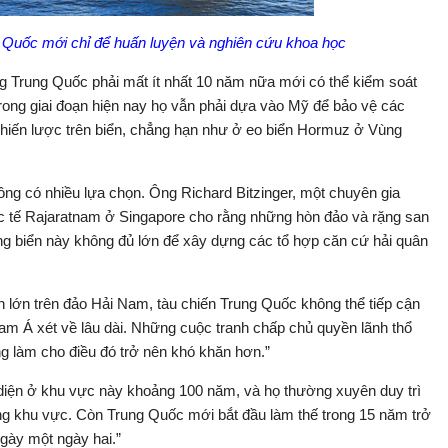
 Quốc mới chỉ để huấn luyện và nghiên cứu khoa học
ng Trung Quốc phải mất ít nhất 10 năm nữa mới có thể kiểm soát
rong giai đoạn hiện nay họ vẫn phải dựa vào Mỹ để bảo vệ các
hiến lược trên biển, chẳng hạn như ở eo biển Hormuz ở Vùng
ng có nhiều lựa chọn. Ông Richard Bitzinger, một chuyên gia
c tế Rajaratnam ở Singapore cho rằng những hòn đảo và rặng san
ng biển này không đủ lớn để xây dựng các tổ hợp căn cứ hải quân
 lớn trên đảo Hải Nam, tàu chiến Trung Quốc không thể tiếp cận
m Á xét về lâu dài. Những cuộc tranh chấp chủ quyền lãnh thổ
ng làm cho điều đó trở nên khó khăn hơn.”
n diện ở khu vực này khoảng 100 năm, và họ thường xuyên duy trì
ng khu vực. Còn Trung Quốc mới bắt đầu làm thế trong 15 năm trở
ngày một ngày hai.”