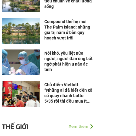
tiêu chuẩn về chất lượng
sống
Compound thế hệ mới
The Palm Island: những
giá trị nằm ở bản quy
hoạch vượt trội
Nói khó, yếu liệt nửa
người, người đàn ông bất
ngờ phát hiện u não ác
tính
Chủ điểm Vietlott:
“Những ai đã biết đến xổ
số quay nhanh Lotto
5/35 rồi thì đều mua ít...
THẾ GIỚI
Xem thêm