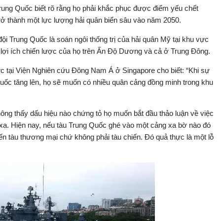
rung Quốc biết rõ rằng họ phải khắc phục được điểm yếu chết
 thành một lực lượng hải quân biển sâu vào năm 2050.
ội Trung Quốc là soán ngôi thống trị của hải quân Mỹ tại khu vực
lợi ích chiến lược của họ trên Ấn Độ Dương và cả ở Trung Đông.
ực tại Viện Nghiên cứu Đông Nam Á ở Singapore cho biết: “Khi sự
uốc tăng lên, họ sẽ muốn có nhiều quân cảng đồng minh trong khu
không thấy dấu hiệu nào chứng tỏ họ muốn bắt đầu thảo luận về việc
n xa. Hiện nay, nếu tàu Trung Quốc ghé vào một cảng xa bờ nào đó
n tàu thương mại chứ không phải tàu chiến. Đó quả thực là một lỗ