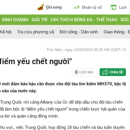
Đoán tỷ số
Lịch
KINH DOANH
GIẢI TRÍ
24H THÍCH BÓNG ĐÁ - THỂ THAO
SỨC
 Xã hội
Tra cứu phường xã
Đời sống - Dân sinh
Giao thông - Đ
Thứ Năm, ngày 24/04/2014 00:05 AM (GMT+7)
điểm yếu chết người"
LƯU BÀI
CHIA SẺ
ỡ mới đảm bảo hậu cần được cho đội tàu tìm kiếm MH370, bộc lộ
n sâu của nước này.
Trung Quốc rời cảng Albany của Úc để tiếp dầu cho đội tàu chiến
ã làm bộc lộ “điểm yếu chết người” trong chiến lược hải quân của
 xa bờ và quân cảng đồng minh.
khu vực, việc Trung Quốc huy động 18 tàu chiến và tàu tuần duyên