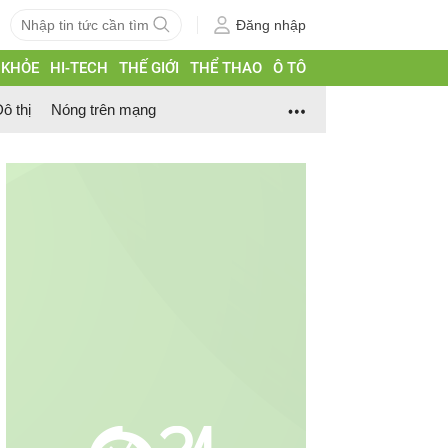
Đăng nhập
 KHỎE
HI-TECH
THẾ GIỚI
THỂ THAO
Ô TÔ
ô thị
Nóng trên mạng