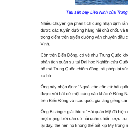
Tàu sân bay Liêu Ninh của Trung
Nhiều chuyên gia phân tích cũng nhận định rằ
được các tuyến đường hàng hải chủ chốt, và t
trọng điểm trên tuyến đường vận chuyển dầu c
Vịnh.
Còn trên Biển Đông, có vẻ như Trung Quốc khô
phân tích quân sự tại Đại học Nghiên cứu Quố
hô mà Trung Quốc chiếm đóng trái phép tại vù
xa bờ.
Ông này nhận định: “Ngoài các căn cứ hải quân
được với bất cứ một cảng nào khác ở Đông Na
trên Biển Đông với các quốc gia láng giềng cà
Ông Bitzinger giải thích: “Hải quân Mỹ đã hiệ
một mạng lưới căn cứ hải quân chiến lược tro
lại đây, thế nên họ không thể bắt kịp Mỹ trong 