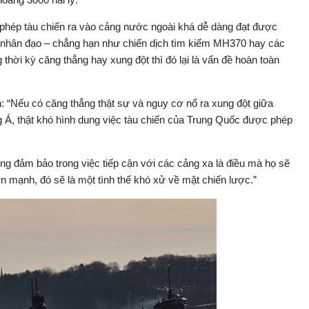
 phép tàu chiến ra vào cảng nước ngoài khá dễ dàng đạt được
rợ nhân đạo – chẳng hạn như chiến dịch tìm kiếm MH370 hay các
 thời kỳ căng thẳng hay xung đột thì đó lại là vấn đề hoàn toàn
: “Nếu có căng thẳng thật sự và nguy cơ nổ ra xung đột giữa
Á, thật khó hình dung việc tàu chiến của Trung Quốc được phép
ông đảm bảo trong việc tiếp cận với các cảng xa là điều mà họ sẽ
lớn mạnh, đó sẽ là một tình thế khó xử về mặt chiến lược.”