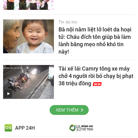
Tin tài trợ
Bà nội nằm liệt lở loét da hoại
tử: Cháu đích tôn giúp bà làm
lành bằng mẹo nhỏ khó tin
này!
Tài xế lái Camry tông xe máy
chở 4 người rồi bỏ chạy bị phạt
38 triệu đồng
XEM THÊM
APP 24H