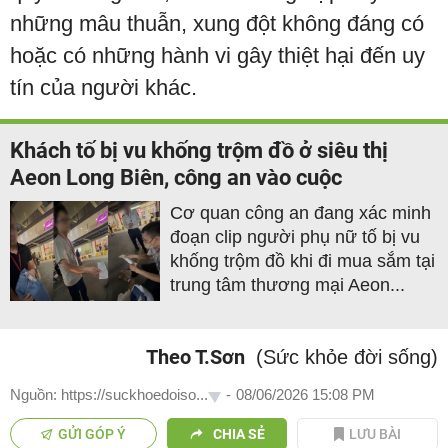
những mâu thuẫn, xung đột không đáng có
hoặc có những hành vi gây thiệt hại đến uy
tín của người khác.
Khách tố bị vu khống trộm đồ ở siêu thị
Aeon Long Biên, công an vào cuộc
Cơ quan công an đang xác minh
đoạn clip người phụ nữ tố bị vu
khống trộm đồ khi đi mua sắm tại
trung tâm thương mại Aeon...
Theo T.Sơn
(Sức khỏe đời sống)
Nguồn: https://suckhoedoiso...
-
08/06/2026 15:08 PM
GỬI GÓP Ý
CHIA SẺ
LƯU BÀI