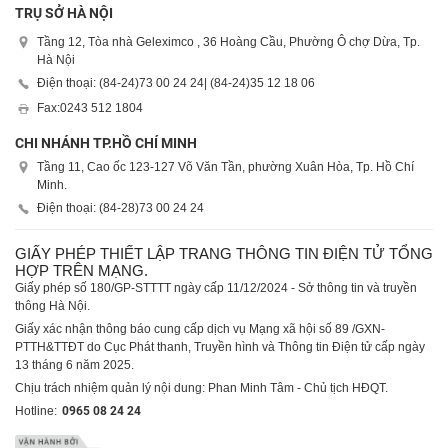
TRỤ SỞ HÀ NỘI
Tầng 12, Tòa nhà Geleximco , 36 Hoàng Cầu, Phường Ô chợ Dừa, Tp.
Hà Nội
Điện thoại: (84-24)
73 00 24 24
| (84-24)
35 12 18 06
Fax:
0243 512 1804
CHI NHÁNH TP.HỒ CHÍ MINH
Tầng 11, Cao ốc 123-127 Võ Văn Tần, phường Xuân Hòa, Tp. Hồ Chí
Minh.
Điện thoại: (84-28)
73 00 24 24
GIẤY PHÉP THIẾT LẬP TRANG THÔNG TIN ĐIỆN TỬ TỔNG
HỢP TRÊN MẠNG.
Giấy phép số 180/GP-STTTT ngày cấp 11/12/2024 - Sở thông tin và truyền
thông Hà Nội.
Giấy xác nhận thông báo cung cấp dịch vụ Mạng xã hội số 89 /GXN-
PTTH&TTĐT do Cục Phát thanh, Truyền hình và Thông tin Điện tử cấp ngày
13 tháng 6 năm 2025.
Chịu trách nhiệm quản lý nội dung: Phan Minh Tâm - Chủ tịch HĐQT.
Hotline:
0965 08 24 24