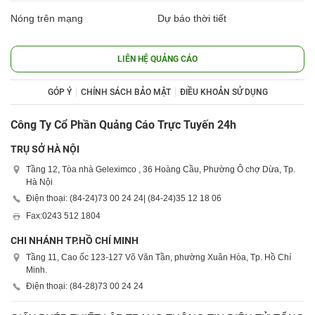
Nóng trên mạng
Dự báo thời tiết
LIÊN HỆ QUẢNG CÁO
GÓP Ý
CHÍNH SÁCH BẢO MẬT
ĐIỀU KHOẢN SỬ DỤNG
Công Ty Cổ Phần Quảng Cáo Trực Tuyến 24h
TRỤ SỞ HÀ NỘI
Tầng 12, Tòa nhà Geleximco , 36 Hoàng Cầu, Phường Ô chợ Dừa, Tp.
Hà Nội
Điện thoại: (84-24)
73 00 24 24
| (84-24)
35 12 18 06
Fax:
0243 512 1804
CHI NHÁNH TP.HỒ CHÍ MINH
Tầng 11, Cao ốc 123-127 Võ Văn Tần, phường Xuân Hòa, Tp. Hồ Chí
Minh.
Điện thoại: (84-28)
73 00 24 24