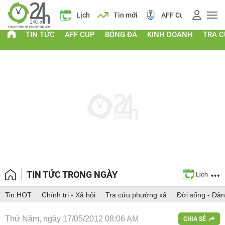
á vàng
Lịch
Tin mới
AFF Cup
Giá vàng
TIN TỨC
AFF CUP
BÓNG ĐÁ
KINH DOANH
TRA 
TIN TỨC TRONG NGÀY
Tin HOT
Chính trị - Xã hội
Tra cứu phường xã
Đời sống - Dân
Thứ Năm, ngày 17/05/2012 08:06 AM
CHIA SẺ