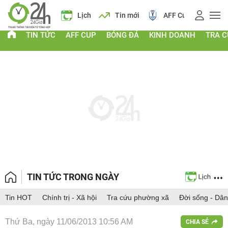
Giá vàng
Lịch
Tin mới
AFF Cup
Giá vàng
TIN TỨC
AFF CUP
BÓNG ĐÁ
KINH DOANH
TRA 
TIN TỨC TRONG NGÀY
Tin HOT
Chính trị - Xã hội
Tra cứu phường xã
Đời sống - Dân
Thứ Ba, ngày 11/06/2013 10:56 AM
CHIA SẺ