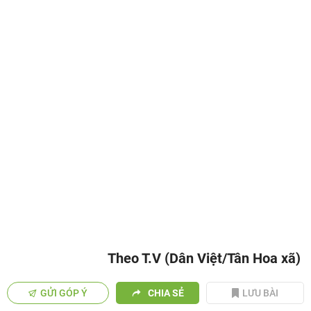
Theo T.V (Dân Việt/Tân Hoa xã)
GỬI GÓP Ý
CHIA SẺ
LƯU BÀI