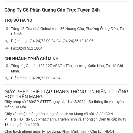
Công Ty Cổ Phần Quảng Cáo Trực Tuyến 24h
TRỤ SỞ HÀ NỘI
Tầng 12, Tòa nhà Geleximco , 36 Hoàng Cầu, Phường Ô chợ Dừa, Tp.
Hà Nội
Điện thoại: (84-24)
73 00 24 24
| (84-24)
35 12 18 06
Fax:
0243 512 1804
CHI NHÁNH TP.HỒ CHÍ MINH
Tầng 11, Cao ốc 123-127 Võ Văn Tần, phường Xuân Hòa, Tp. Hồ Chí
Minh.
Điện thoại: (84-28)
73 00 24 24
GIẤY PHÉP THIẾT LẬP TRANG THÔNG TIN ĐIỆN TỬ TỔNG
HỢP TRÊN MẠNG.
Giấy phép số 180/GP-STTTT ngày cấp 11/12/2024 - Sở thông tin và truyền
thông Hà Nội.
Giấy xác nhận thông báo cung cấp dịch vụ Mạng xã hội số 89 /GXN-
PTTH&TTĐT do Cục Phát thanh, Truyền hình và Thông tin Điện tử cấp ngày
13 tháng 6 năm 2025.
Chịu trách nhiệm quản lý nội dung: Phan Minh Tâm - Chủ tịch HĐQT.