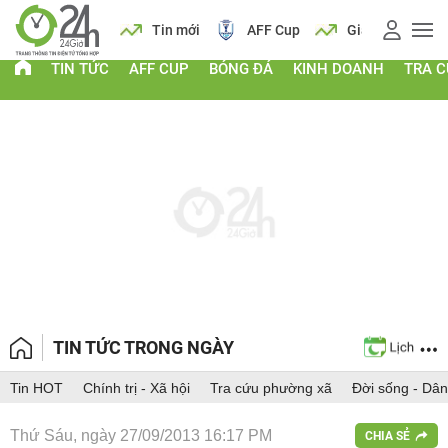
 vàng
Lịch
Tin mới
AFF Cup
Giá vàng
TIN TỨC
AFF CUP
BÓNG ĐÁ
KINH DOANH
TRA 
TIN TỨC TRONG NGÀY
Tin HOT
Chính trị - Xã hội
Tra cứu phường xã
Đời sống - Dân
Thứ Sáu, ngày 27/09/2013 16:17 PM
CHIA SẺ