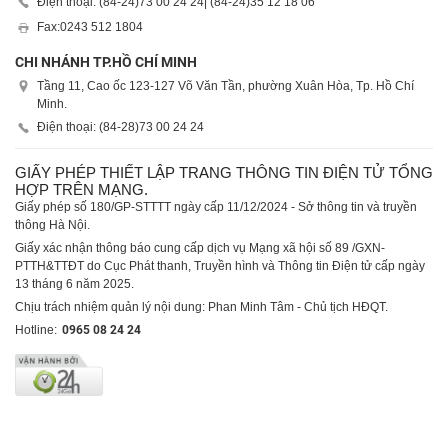
Điện thoại: (84-24)
73 00 24 24
| (84-24)
35 12 18 06
Fax:
0243 512 1804
CHI NHÁNH TP.HỒ CHÍ MINH
Tầng 11, Cao ốc 123-127 Võ Văn Tần, phường Xuân Hòa, Tp. Hồ Chí
Minh.
Điện thoại: (84-28)
73 00 24 24
GIẤY PHÉP THIẾT LẬP TRANG THÔNG TIN ĐIỆN TỬ TỔNG
HỢP TRÊN MẠNG.
Giấy phép số 180/GP-STTTT ngày cấp 11/12/2024 - Sở thông tin và truyền
thông Hà Nội.
Giấy xác nhận thông báo cung cấp dịch vụ Mạng xã hội số 89 /GXN-
PTTH&TTĐT do Cục Phát thanh, Truyền hình và Thông tin Điện tử cấp ngày
13 tháng 6 năm 2025.
Chịu trách nhiệm quản lý nội dung: Phan Minh Tâm - Chủ tịch HĐQT.
Hotline:
0965 08 24 24