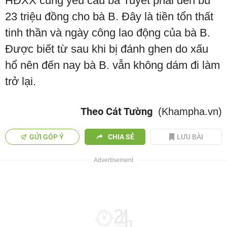
HĐXX cũng yêu cầu bà Tuyết phải đền bù
23 triệu đồng cho bà B. Đây là tiền tổn thất
tinh thần và ngày công lao động của bà B.
Được biết từ sau khi bị đánh ghen do xấu
hổ nên đến nay bà B. vẫn không dám đi làm
trở lại.
Theo Cát Tường
(Khampha.vn)
GỬI GÓP Ý
CHIA SẺ
LƯU BÀI