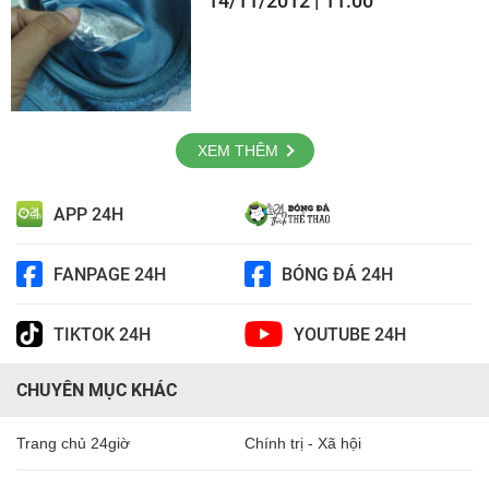
14/11/2012 | 11:00
XEM THÊM
APP 24H
FANPAGE 24H
BÓNG ĐÁ 24H
TIKTOK 24H
YOUTUBE 24H
CHUYÊN MỤC KHÁC
Trang chủ 24giờ
Chính trị - Xã hội