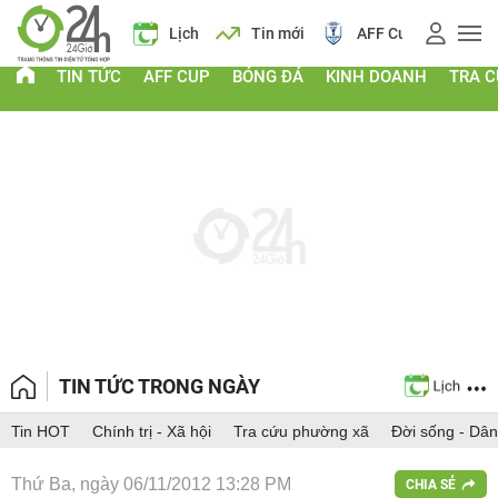
 vàng
Lịch
Tin mới
AFF Cup
Điểm chuẩn 2026
TIN TỨC
AFF CUP
BÓNG ĐÁ
KINH DOANH
TRA 
TIN TỨC TRONG NGÀY
Tin HOT
Chính trị - Xã hội
Tra cứu phường xã
Đời sống - Dân
Thứ Ba, ngày 06/11/2012 13:28 PM
CHIA SẺ