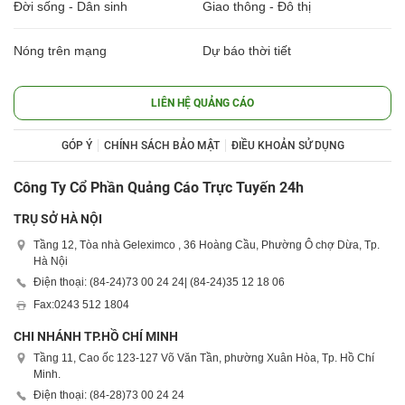
Đời sống - Dân sinh
Giao thông - Đô thị
Nóng trên mạng
Dự báo thời tiết
LIÊN HỆ QUẢNG CÁO
GÓP Ý
CHÍNH SÁCH BẢO MẬT
ĐIỀU KHOẢN SỬ DỤNG
Công Ty Cổ Phần Quảng Cáo Trực Tuyến 24h
TRỤ SỞ HÀ NỘI
Tầng 12, Tòa nhà Geleximco , 36 Hoàng Cầu, Phường Ô chợ Dừa, Tp.
Hà Nội
Điện thoại: (84-24)
73 00 24 24
| (84-24)
35 12 18 06
Fax:
0243 512 1804
CHI NHÁNH TP.HỒ CHÍ MINH
Tầng 11, Cao ốc 123-127 Võ Văn Tần, phường Xuân Hòa, Tp. Hồ Chí
Minh.
Điện thoại: (84-28)
73 00 24 24