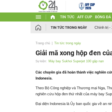
TIN TỨC
AFF CUP
BÓNG ĐÁ
Chính trị -
TIN TỨC TRONG NGÀY
Trang chủ
Tin tức trong ngày
Giải mã xong hộp đen củ
Máy bay Sukhoi Superjet 100 gặp nạn
Sự kiện:
Các chuyên gia đã hoàn thành việc nghiên cứu
Indonesia.
Theo Bộ Công nghiệp và Thương mại Nga, Thứ t
nghiên cứu hộp đen thứ nhất của máy bay Supe
Đại diện Indonesia là Ủy ban quốc gia về an ni