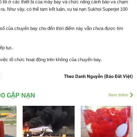
ó lỗi ở các thiết bị của máy bay và chức năng cảnh báo va chạm
ra. Như vậy, có thể tạm kết luận, vụ tai nạn Sukhoi Superjet 100
am số của chuyến bay cho đến thời điểm này vẫn chưa được tìm
ếp tục.
t việc tổ chức hoạt động trên không của chuyến bay.
Theo Danh Nguyễn (Báo Đất Việt)
00 GẶP NẠN
Xem thêm