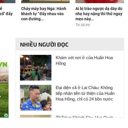
kể
Cháy máy bay Nga: Hành
Ai bị trào ngược dạ dày dù
cổ" đẩy
khách tự “đẩy nhau vào
nhẹ hay nặng thì thử ngay
con đường...
mẹo này...
Tin tài trợ
NHIỀU NGƯỜI ĐỌC
Khám xét nơi ở của Huấn Hoa
Hồng
Đại diện xã ở Lai Châu: Không
tiếp nhận tiền từ thiện của Huấn
Hoa Hồng, chỉ có 24 bồn nước
TikToker Khánh Sky, Vua Quạt,
Hồ Văn Khoa bị khởi tố