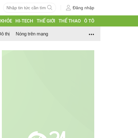
Đăng nhập
 KHỎE
HI-TECH
THẾ GIỚI
THỂ THAO
Ô TÔ
ô thị
Nóng trên mạng