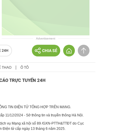
Advertisement
CHIA SẺ
E 24H
Ể THAO
Ô TÔ
CÁO TRỰC TUYẾN 24H
HÔNG TIN ĐIỆN TỬ TỔNG HỢP TRÊN MẠNG.
p 11/12/2024 - Sở thông tin và truyền thông Hà Nội.
 dịch vụ Mạng xã hội số 89 /GXN-PTTH&TTĐT do Cục
in Điện tử cấp ngày 13 tháng 6 năm 2025.