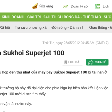
Đoán tỷ số
Lịch
KINH DOANH
GIẢI TRÍ
24H THÍCH BÓNG ĐÁ - THỂ THAO
SỨC
 Xã hội
Tra cứu phường xã
Đời sống - Dân sinh
Giao thông - Đ
Thứ Tư, ngày 23/05/2012 04:45 AM (GMT+7)
a Sukhoi Superjet 100
LƯU BÀI
CHIA SẺ
 hộp đen thứ nhất của máy bay Sukhoi Superjet 100 bị tai nạn ở
rưởng bộ này đã đại diện cho phía Nga ký biên bản kết luận việc
rjet 100 mới được tìm thấy.
nh vận tải nước này.