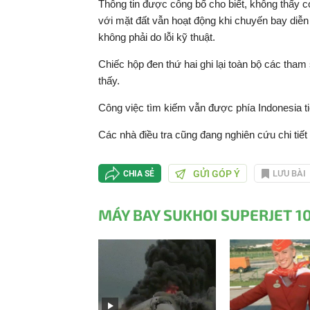
Thông tin được công bố cho biết, không thấy c
với mặt đất vẫn hoạt động khi chuyến bay diễn 
không phải do lỗi kỹ thuật.
Chiếc hộp đen thứ hai ghi lại toàn bộ các th
thấy.
Công việc tìm kiếm vẫn được phía Indonesia ti
Các nhà điều tra cũng đang nghiên cứu chi tiế
GỬI GÓP Ý
LƯU BÀI
CHIA SẺ
MÁY BAY SUKHOI SUPERJET 1