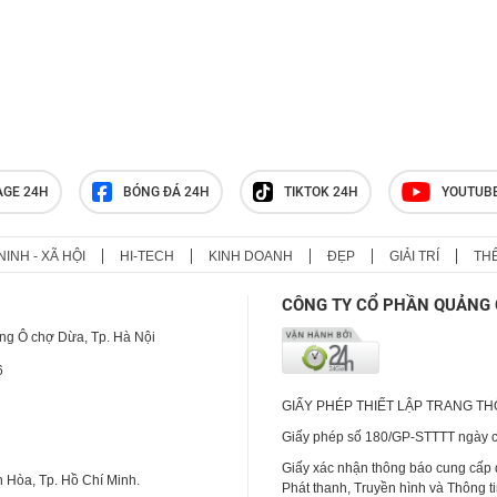
AGE 24H
BÓNG ĐÁ 24H
TIKTOK 24H
YOUTUB
NINH - XÃ HỘI
HI-TECH
KINH DOANH
ĐẸP
GIẢI TRÍ
TH
CÔNG TY CỔ PHẦN QUẢNG 
ng Ô chợ Dừa, Tp. Hà Nội
6
GIẤY PHÉP THIẾT LẬP TRANG T
Giấy phép số 180/GP-STTTT ngày cấ
Giấy xác nhận thông báo cung cấp
 Hòa, Tp. Hồ Chí Minh.
Phát thanh, Truyền hình và Thông t