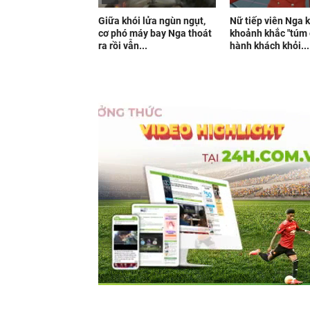
Giữa khói lửa ngùn ngụt,
Nữ tiếp viên Nga 
cơ phó máy bay Nga thoát
khoảnh khắc "túm 
ra rồi vẫn...
hành khách khỏi...