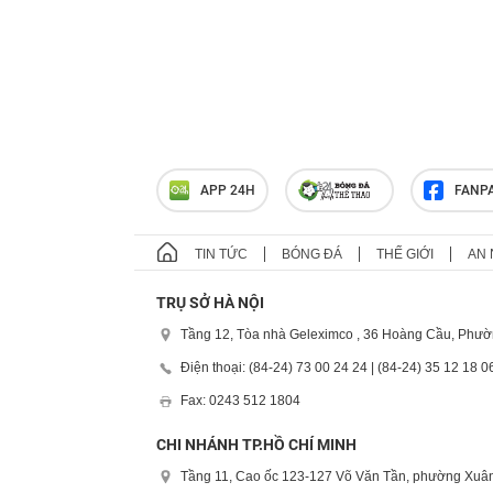
APP 24H
FANP
TIN TỨC
BÓNG ĐÁ
THẾ GIỚI
AN 
TRỤ SỞ HÀ NỘI
Tầng 12, Tòa nhà Geleximco , 36 Hoàng Cầu, Phườ
Điện thoại: (84-24) 73 00 24 24 | (84-24) 35 12 18 0
Fax: 0243 512 1804
CHI NHÁNH TP.HỒ CHÍ MINH
Tầng 11, Cao ốc 123-127 Võ Văn Tần, phường Xuân