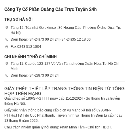
Công Ty Cổ Phần Quảng Cáo Trực Tuyến 24h
TRỤ SỞ HÀ NỘI
Tầng 12, Tòa nhà Geleximco , 36 Hoàng Cầu, Phường Ô chợ Dừa, Tp.
Hà Nội
Điện thoại: (84-24)
73 00 24 24
| (84-24)
35 12 18 06
Fax:
0243 512 1804
CHI NHÁNH TP.HỒ CHÍ MINH
Tầng 11, Cao ốc 123-127 Võ Văn Tần, phường Xuân Hòa, Tp. Hồ Chí
Minh.
Điện thoại: (84-28)
73 00 24 24
GIẤY PHÉP THIẾT LẬP TRANG THÔNG TIN ĐIỆN TỬ TỔNG
HỢP TRÊN MẠNG.
Giấy phép số 180/GP-STTTT ngày cấp 11/12/2024 - Sở thông tin và truyền
thông Hà Nội.
Giấy xác nhận thông báo cung cấp dịch vụ Mạng xã hội số 89 /GXN-
PTTH&TTĐT do Cục Phát thanh, Truyền hình và Thông tin Điện tử cấp ngày
13 tháng 6 năm 2025.
Chịu trách nhiệm quản lý nội dung: Phan Minh Tâm - Chủ tịch HĐQT.