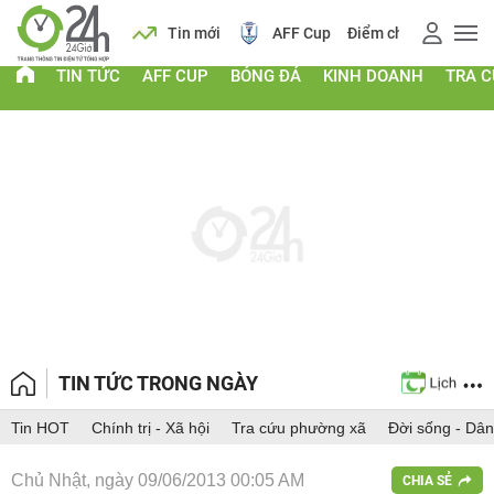
 vàng
Lịch
Tin mới
AFF Cup
Điểm chuẩn 2026
TIN TỨC
AFF CUP
BÓNG ĐÁ
KINH DOANH
TRA 
TIN TỨC TRONG NGÀY
Tin HOT
Chính trị - Xã hội
Tra cứu phường xã
Đời sống - Dân
Chủ Nhật, ngày 09/06/2013 00:05 AM
CHIA SẺ