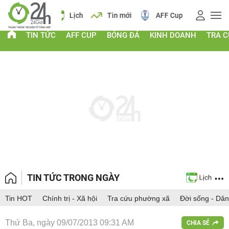
 vàng
Lịch
Tin mới
AFF Cup
Giá vàng
TIN TỨC
AFF CUP
BÓNG ĐÁ
KINH DOANH
TRA 
TIN TỨC TRONG NGÀY
Tin HOT
Chính trị - Xã hội
Tra cứu phường xã
Đời sống - Dân
Thứ Ba, ngày 09/07/2013 09:31 AM
CHIA SẺ