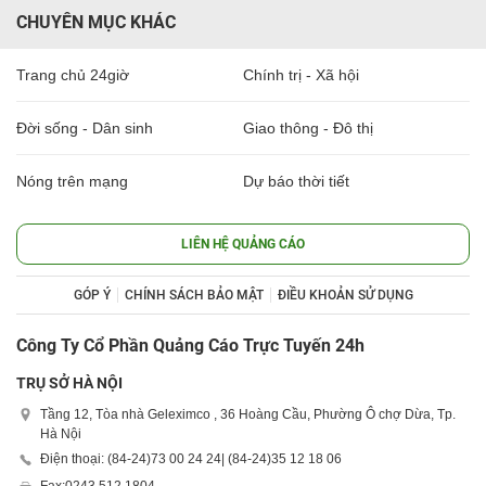
CHUYÊN MỤC KHÁC
Trang chủ 24giờ
Chính trị - Xã hội
Đời sống - Dân sinh
Giao thông - Đô thị
Nóng trên mạng
Dự báo thời tiết
LIÊN HỆ QUẢNG CÁO
GÓP Ý
CHÍNH SÁCH BẢO MẬT
ĐIỀU KHOẢN SỬ DỤNG
Công Ty Cổ Phần Quảng Cáo Trực Tuyến 24h
TRỤ SỞ HÀ NỘI
Tầng 12, Tòa nhà Geleximco , 36 Hoàng Cầu, Phường Ô chợ Dừa, Tp.
Hà Nội
Điện thoại: (84-24)
73 00 24 24
| (84-24)
35 12 18 06
Fax:
0243 512 1804