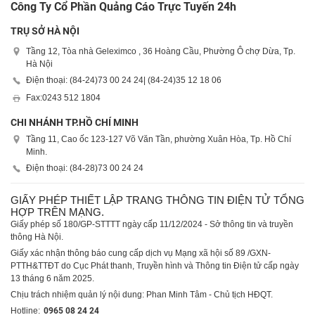
Công Ty Cổ Phần Quảng Cáo Trực Tuyến 24h
TRỤ SỞ HÀ NỘI
Tầng 12, Tòa nhà Geleximco , 36 Hoàng Cầu, Phường Ô chợ Dừa, Tp.
Hà Nội
Điện thoại: (84-24)
73 00 24 24
| (84-24)
35 12 18 06
Fax:
0243 512 1804
CHI NHÁNH TP.HỒ CHÍ MINH
Tầng 11, Cao ốc 123-127 Võ Văn Tần, phường Xuân Hòa, Tp. Hồ Chí
Minh.
Điện thoại: (84-28)
73 00 24 24
GIẤY PHÉP THIẾT LẬP TRANG THÔNG TIN ĐIỆN TỬ TỔNG
HỢP TRÊN MẠNG.
Giấy phép số 180/GP-STTTT ngày cấp 11/12/2024 - Sở thông tin và truyền
thông Hà Nội.
Giấy xác nhận thông báo cung cấp dịch vụ Mạng xã hội số 89 /GXN-
PTTH&TTĐT do Cục Phát thanh, Truyền hình và Thông tin Điện tử cấp ngày
13 tháng 6 năm 2025.
Chịu trách nhiệm quản lý nội dung: Phan Minh Tâm - Chủ tịch HĐQT.
Hotline:
0965 08 24 24