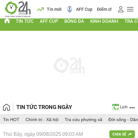
 vàng
Lịch
Tin mới
AFF Cup
Điểm chuẩn 2026
TIN TỨC
AFF CUP
BÓNG ĐÁ
KINH DOANH
TRA 
TIN TỨC TRONG NGÀY
Tin HOT
Chính trị - Xã hội
Tra cứu phường xã
Đời sống - Dân
Thứ Bảy, ngày 09/08/2025 09:03 AM
CHIA SẺ