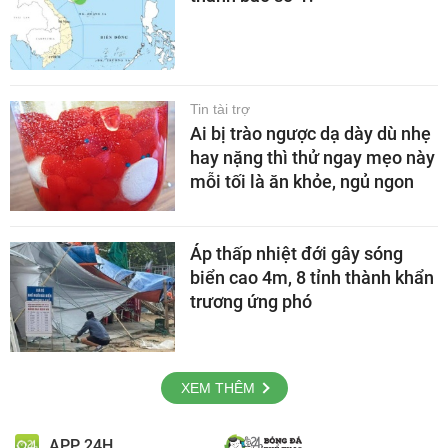
Tin tài trợ
Ai bị trào ngược dạ dày dù nhẹ
hay nặng thì thử ngay mẹo này
mỗi tối là ăn khỏe, ngủ ngon
Áp thấp nhiệt đới gây sóng
biển cao 4m, 8 tỉnh thành khẩn
trương ứng phó
XEM THÊM
APP 24H