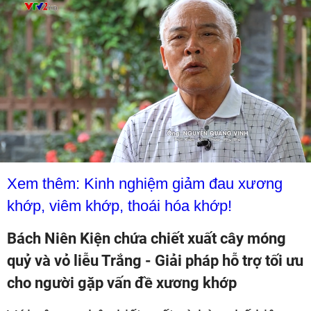
Xem thêm: K
inh nghi
ệ
m gi
ả
m đau xương
kh
ớ
p, viêm kh
ớ
p, thoái hóa kh
ớ
p!
Bách Niên Kiện chứa chiết xuất cây móng
quỷ và vỏ liễu Trắng - Giải pháp hỗ trợ tối ưu
cho người gặp vấn đề xương khớp