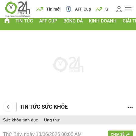
 vàng
Lịch
Tin mới
AFF Cup
Giá vàng
TIN TỨC
AFF CUP
BÓNG ĐÁ
KINH DOANH
GIẢI T
TIN TỨC SỨC KHỎE
Sức khỏe tình dục
Ung thư
Thứ Bảy, ngày 13/06/2026 00:00 AM
CHIA SẺ