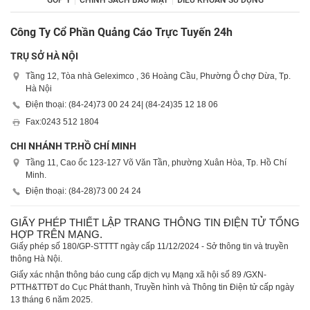
GÓP Ý
CHÍNH SÁCH BẢO MẬT
ĐIỀU KHOẢN SỬ DỤNG
Công Ty Cổ Phần Quảng Cáo Trực Tuyến 24h
TRỤ SỞ HÀ NỘI
Tầng 12, Tòa nhà Geleximco , 36 Hoàng Cầu, Phường Ô chợ Dừa, Tp.
Hà Nội
Điện thoại: (84-24)
73 00 24 24
| (84-24)
35 12 18 06
Fax:
0243 512 1804
CHI NHÁNH TP.HỒ CHÍ MINH
Tầng 11, Cao ốc 123-127 Võ Văn Tần, phường Xuân Hòa, Tp. Hồ Chí
Minh.
Điện thoại: (84-28)
73 00 24 24
GIẤY PHÉP THIẾT LẬP TRANG THÔNG TIN ĐIỆN TỬ TỔNG
HỢP TRÊN MẠNG.
Giấy phép số 180/GP-STTTT ngày cấp 11/12/2024 - Sở thông tin và truyền
thông Hà Nội.
Giấy xác nhận thông báo cung cấp dịch vụ Mạng xã hội số 89 /GXN-
PTTH&TTĐT do Cục Phát thanh, Truyền hình và Thông tin Điện tử cấp ngày
13 tháng 6 năm 2025.