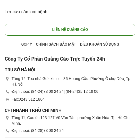
Tra cứu các loại bệnh
LIÊN HỆ QUẢNG CÁO
GÓP Ý
CHÍNH SÁCH BẢO MẬT
ĐIỀU KHOẢN SỬ DỤNG
Công Ty Cổ Phần Quảng Cáo Trực Tuyến 24h
TRỤ SỞ HÀ NỘI
Tầng 12, Tòa nhà Geleximco , 36 Hoàng Cầu, Phường Ô chợ Dừa, Tp.
Hà Nội
Điện thoại: (84-24)
73 00 24 24
| (84-24)
35 12 18 06
Fax:
0243 512 1804
CHI NHÁNH TP.HỒ CHÍ MINH
Tầng 11, Cao ốc 123-127 Võ Văn Tần, phường Xuân Hòa, Tp. Hồ Chí
Minh.
Điện thoại: (84-28)
73 00 24 24