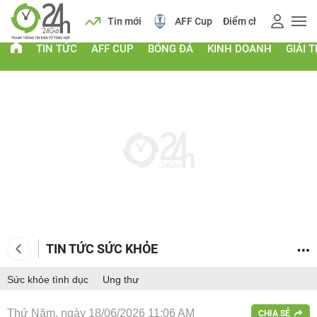
 vàng
Lịch
Tin mới
AFF Cup
Điểm chuẩn 2026
TIN TỨC
AFF CUP
BÓNG ĐÁ
KINH DOANH
GIẢI T
TIN TỨC SỨC KHỎE
Sức khỏe tình dục
Ung thư
Thứ Năm, ngày 18/06/2026 11:06 AM
CHIA SẺ