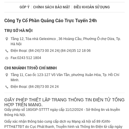
GÓP Ý
CHÍNH SÁCH BẢO MẬT
ĐIỀU KHOẢN SỬ DỤNG
Công Ty Cổ Phần Quảng Cáo Trực Tuyến 24h
TRỤ SỞ HÀ NỘI
Tầng 12, Tòa nhà Geleximco , 36 Hoàng Cầu, Phường Ô chợ Dừa, Tp.
Hà Nội
Điện thoại: (84-24)
73 00 24 24
| (84-24)
35 12 18 06
Fax:
0243 512 1804
CHI NHÁNH TP.HỒ CHÍ MINH
Tầng 11, Cao ốc 123-127 Võ Văn Tần, phường Xuân Hòa, Tp. Hồ Chí
Minh.
Điện thoại: (84-28)
73 00 24 24
GIẤY PHÉP THIẾT LẬP TRANG THÔNG TIN ĐIỆN TỬ TỔNG
HỢP TRÊN MẠNG.
Giấy phép số 180/GP-STTTT ngày cấp 11/12/2024 - Sở thông tin và truyền
thông Hà Nội.
Giấy xác nhận thông báo cung cấp dịch vụ Mạng xã hội số 89 /GXN-
PTTH&TTĐT do Cục Phát thanh, Truyền hình và Thông tin Điện tử cấp ngày