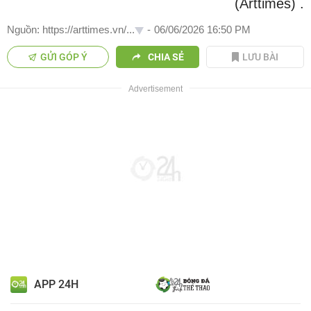
(Arttimes)
.
Nguồn: https://arttimes.vn/...
-
06/06/2026 16:50 PM
GỬI GÓP Ý
CHIA SẺ
LƯU BÀI
APP 24H