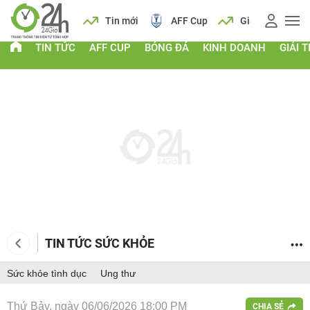
 vàng
Lịch
Tin mới
AFF Cup
Giá vàng
TIN TỨC
AFF CUP
BÓNG ĐÁ
KINH DOANH
GIẢI T
TIN TỨC SỨC KHỎE
Sức khỏe tình dục
Ung thư
Thứ Bảy, ngày 06/06/2026 18:00 PM
CHIA SẺ