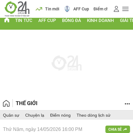
 vàng
Lịch
Tin mới
AFF Cup
Điểm chuẩn 2026
TIN TỨC
AFF CUP
BÓNG ĐÁ
KINH DOANH
GIẢI T
THẾ GIỚI
Quân sự
Chuyện lạ
Điểm nóng
Theo dòng lịch sử
Thứ Năm, ngày 14/05/2026 16:00 PM
CHIA SẺ