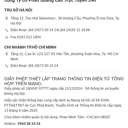
Công Ty Cổ Phần Quảng Cáo Trực Tuyến 24h
TRỤ SỞ HÀ NỘI
Tầng 12, Tòa nhà Geleximco , 36 Hoàng Cầu, Phường Ô chợ Dừa, Tp.
Hà Nội
Điện thoại: (84-24)
73 00 24 24
| (84-24)
35 12 18 06
Fax:
0243 512 1804
CHI NHÁNH TP.HỒ CHÍ MINH
Tầng 11, Cao ốc 123-127 Võ Văn Tần, phường Xuân Hòa, Tp. Hồ Chí
Minh.
Điện thoại: (84-28)
73 00 24 24
GIẤY PHÉP THIẾT LẬP TRANG THÔNG TIN ĐIỆN TỬ TỔNG
HỢP TRÊN MẠNG.
Giấy phép số 180/GP-STTTT ngày cấp 11/12/2024 - Sở thông tin và truyền
thông Hà Nội.
Giấy xác nhận thông báo cung cấp dịch vụ Mạng xã hội số 89 /GXN-
PTTH&TTĐT do Cục Phát thanh, Truyền hình và Thông tin Điện tử cấp ngày
13 tháng 6 năm 2025.
Chịu trách nhiệm quản lý nội dung: Phan Minh Tâm - Chủ tịch HĐQT.
Hotline:
0965 08 24 24