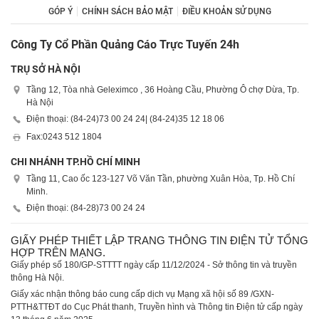
GÓP Ý
CHÍNH SÁCH BẢO MẬT
ĐIỀU KHOẢN SỬ DỤNG
Công Ty Cổ Phần Quảng Cáo Trực Tuyến 24h
TRỤ SỞ HÀ NỘI
Tầng 12, Tòa nhà Geleximco , 36 Hoàng Cầu, Phường Ô chợ Dừa, Tp.
Hà Nội
Điện thoại: (84-24)
73 00 24 24
| (84-24)
35 12 18 06
Fax:
0243 512 1804
CHI NHÁNH TP.HỒ CHÍ MINH
Tầng 11, Cao ốc 123-127 Võ Văn Tần, phường Xuân Hòa, Tp. Hồ Chí
Minh.
Điện thoại: (84-28)
73 00 24 24
GIẤY PHÉP THIẾT LẬP TRANG THÔNG TIN ĐIỆN TỬ TỔNG
HỢP TRÊN MẠNG.
Giấy phép số 180/GP-STTTT ngày cấp 11/12/2024 - Sở thông tin và truyền
thông Hà Nội.
Giấy xác nhận thông báo cung cấp dịch vụ Mạng xã hội số 89 /GXN-
PTTH&TTĐT do Cục Phát thanh, Truyền hình và Thông tin Điện tử cấp ngày