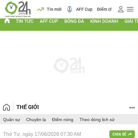
 vàng
Lịch
Tin mới
AFF Cup
Điểm chuẩn 2026
TIN TỨC
AFF CUP
BÓNG ĐÁ
KINH DOANH
GIẢI T
THẾ GIỚI
Quân sự
Chuyện lạ
Điểm nóng
Theo dòng lịch sử
Thứ Tư, ngày 17/06/2026 07:30 AM
CHIA SẺ