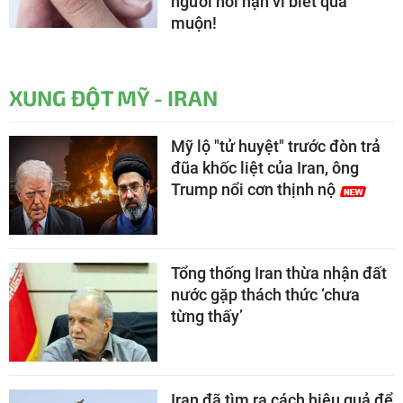
người hối hận vì biết quá
muộn!
XUNG ĐỘT MỸ - IRAN
Mỹ lộ "tử huyệt" trước đòn trả
đũa khốc liệt của Iran, ông
Trump nổi cơn thịnh nộ
Tổng thống Iran thừa nhận đất
nước gặp thách thức ‘chưa
từng thấy’
Iran đã tìm ra cách hiệu quả để