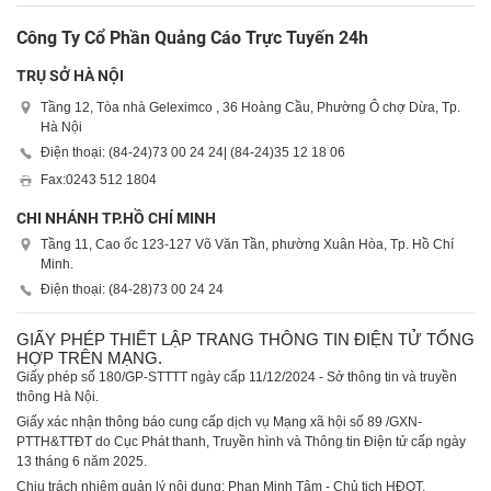
Công Ty Cổ Phần Quảng Cáo Trực Tuyến 24h
TRỤ SỞ HÀ NỘI
Tầng 12, Tòa nhà Geleximco , 36 Hoàng Cầu, Phường Ô chợ Dừa, Tp.
Hà Nội
Điện thoại: (84-24)
73 00 24 24
| (84-24)
35 12 18 06
Fax:
0243 512 1804
CHI NHÁNH TP.HỒ CHÍ MINH
Tầng 11, Cao ốc 123-127 Võ Văn Tần, phường Xuân Hòa, Tp. Hồ Chí
Minh.
Điện thoại: (84-28)
73 00 24 24
GIẤY PHÉP THIẾT LẬP TRANG THÔNG TIN ĐIỆN TỬ TỔNG
HỢP TRÊN MẠNG.
Giấy phép số 180/GP-STTTT ngày cấp 11/12/2024 - Sở thông tin và truyền
thông Hà Nội.
Giấy xác nhận thông báo cung cấp dịch vụ Mạng xã hội số 89 /GXN-
PTTH&TTĐT do Cục Phát thanh, Truyền hình và Thông tin Điện tử cấp ngày
13 tháng 6 năm 2025.
Chịu trách nhiệm quản lý nội dung: Phan Minh Tâm - Chủ tịch HĐQT.