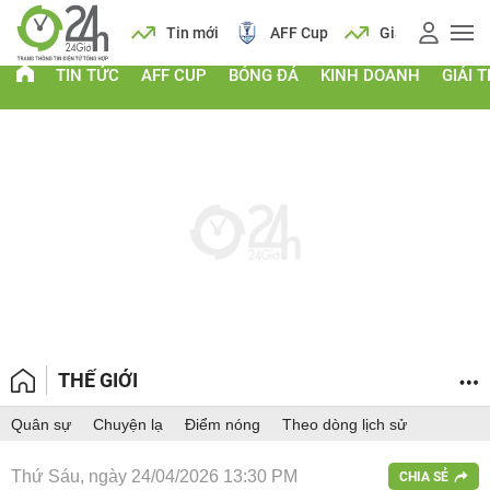
 vàng
Lịch
Tin mới
AFF Cup
Giá vàng
TIN TỨC
AFF CUP
BÓNG ĐÁ
KINH DOANH
GIẢI T
THẾ GIỚI
Quân sự
Chuyện lạ
Điểm nóng
Theo dòng lịch sử
Thứ Sáu, ngày 24/04/2026 13:30 PM
CHIA SẺ