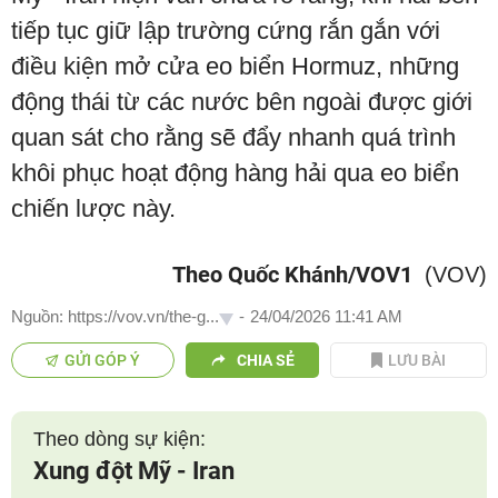
tiếp tục giữ lập trường cứng rắn gắn với
điều kiện mở cửa eo biển Hormuz, những
động thái từ các nước bên ngoài được giới
quan sát cho rằng sẽ đẩy nhanh quá trình
khôi phục hoạt động hàng hải qua eo biển
chiến lược này.
Theo Quốc Khánh/VOV1
(VOV)
Nguồn: https://vov.vn/the-g...
-
24/04/2026 11:41 AM
GỬI GÓP Ý
CHIA SẺ
LƯU BÀI
Theo dòng sự kiện:
Xung đột Mỹ - Iran