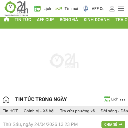
Giá vàng
Lịch
Tin mới
AFF Cup
Giá vàn
TIN TỨC
AFF CUP
BÓNG ĐÁ
KINH DOANH
TRA 
TIN TỨC TRONG NGÀY
Tin HOT
Chính trị - Xã hội
Tra cứu phường xã
Đời sống - Dân
Thứ Sáu, ngày 24/04/2026 13:23 PM
CHIA SẺ