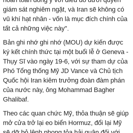
giám sát nghiêm ngặt, và Iran sẽ không có
vũ khí hạt nhân - vốn là mục đích chính của
tất cả những việc này".
Bản ghi nhớ ghi nhớ (MOU) dự kiến được
ký kết chính thức tại một buổi lễ ở Geneva -
Thụy Sĩ vào ngày 19-6, với sự tham dự của
Phó Tổng thống Mỹ JD Vance và Chủ tịch
Quốc hội Iran kiêm trưởng đoàn đàm phán
của nước này, ông Mohammad Bagher
Ghalibaf.
Theo các quan chức Mỹ, thỏa thuận sẽ giúp
mở cửa trở lại eo biển Hormuz, đổi lại Mỹ
sẽ dỡ bỏ lệnh phong tỏa hải quân đối với