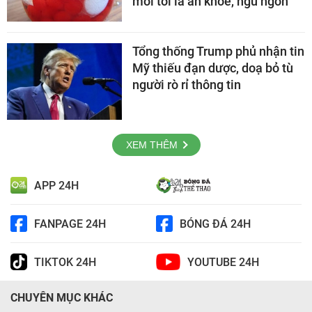
mỗi tối là ăn khỏe, ngủ ngon
Tổng thống Trump phủ nhận tin
Mỹ thiếu đạn dược, doạ bỏ tù
người rò rỉ thông tin
XEM THÊM
APP 24H
FANPAGE 24H
BÓNG ĐÁ 24H
TIKTOK 24H
YOUTUBE 24H
CHUYÊN MỤC KHÁC