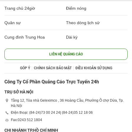
Trang chủ 24giờ
Điểm nóng
Quân sự
Theo dòng lịch sử
Cung đình Trung Hoa
Dài kỳ
LIÊN HỆ QUẢNG CÁO
GÓP Ý
CHÍNH SÁCH BẢO MẬT
ĐIỀU KHOẢN SỬ DỤNG
Công Ty Cổ Phần Quảng Cáo Trực Tuyến 24h
TRỤ SỞ HÀ NỘI
Tầng 12, Tòa nhà Geleximco , 36 Hoàng Cầu, Phường Ô chợ Dừa, Tp.
Hà Nội
Điện thoại: (84-24)
73 00 24 24
| (84-24)
35 12 18 06
Fax:
0243 512 1804
CHI NHÁNH TP.HỒ CHÍ MINH