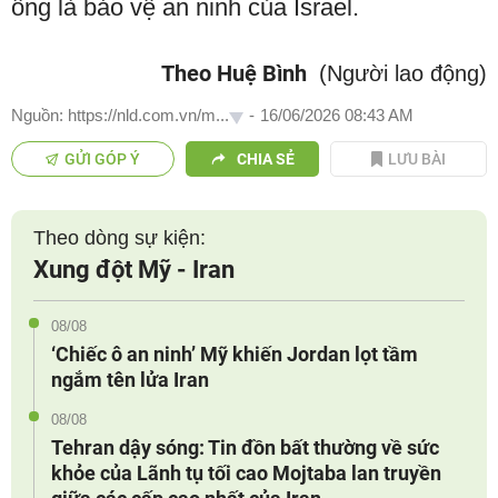
ông là bảo vệ an ninh của Israel.
Theo Huệ Bình
(Người lao động)
Nguồn: https://nld.com.vn/m...
-
16/06/2026 08:43 AM
GỬI GÓP Ý
CHIA SẺ
LƯU BÀI
Theo dòng sự kiện:
Xung đột Mỹ - Iran
08/08
‘Chiếc ô an ninh’ Mỹ khiến Jordan lọt tầm
ngắm tên lửa Iran
08/08
Tehran dậy sóng: Tin đồn bất thường về sức
khỏe của Lãnh tụ tối cao Mojtaba lan truyền