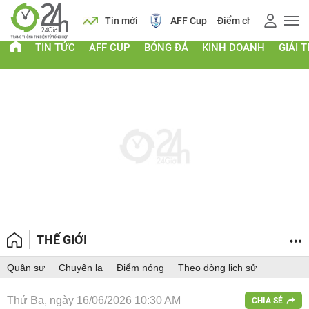
 vàng
Lịch
Tin mới
AFF Cup
Điểm chuẩn 2026
TIN TỨC
AFF CUP
BÓNG ĐÁ
KINH DOANH
GIẢI T
THẾ GIỚI
Quân sự
Chuyện lạ
Điểm nóng
Theo dòng lịch sử
Thứ Ba, ngày 16/06/2026 10:30 AM
CHIA SẺ