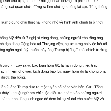
g Dân chủ bị hạn chế cơ hội gọi nhân chứng tới phiên xét xử -
 hàng loạt quan chức đứng ra làm chứng, chống lại cựu Tổng thống
 Trump cũng chịu thiệt hại không nhỏ về hình ảnh chính trị ở thời
g thống Mỹ đến từ 7 nghị sĩ cùng đảng, những người cho rằng ông
nh đạo đảng Cộng hòa tại Thượng viện, người từng nói việc kết tội
hông ngần ngại tỏ ý muốn thấy ông Trump bị "loại" khỏi chính trường
ước khi xảy ra vụ bạo loạn hôm 6/1 là hành động thiếu trách
trách nhiệm cho việc kích động bạo lực ngày hôm đó là không phải
p được tha bổng.
i lần 2, ông Trump đưa ra một tuyên bố bằng văn bản. Cựu Tổng
ù thủy" - thuật ngữ ám chỉ cuộc điều tra nhằm vào những người
c hành trình đáng kinh ngạc để đem lại sự vĩ đại cho nước Mỹ và