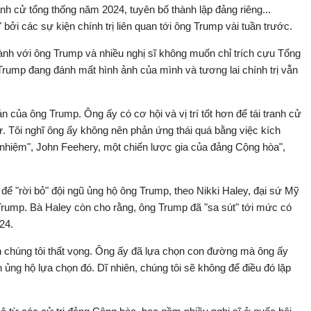
nh cử tổng thống năm 2024, tuyên bố thành lập đảng riêng...
 bởi các sự kiện chính trị liên quan tới ông Trump vài tuần trước.
ành với ông Trump và nhiều nghị sĩ không muốn chỉ trích cựu Tổng
g Trump đang đánh mất hình ảnh của mình và tương lai chính trị vẫn
ản của ông Trump. Ông ấy có cơ hội và vị trí tốt hơn để tái tranh cử
 Tôi nghĩ ông ấy không nên phản ứng thái quá bằng việc kích
h nhiệm", John Feehery, một chiến lược gia của đảng Cộng hòa",
để "rời bỏ" đội ngũ ủng hộ ông Trump, theo Nikki Haley, đại sứ Mỹ
Trump. Bà Haley còn cho rằng, ông Trump đã "sa sút" tới mức có
024.
ến chúng tôi thất vọng. Ông ấy đã lựa chọn con đường mà ông ấy
 ủng hộ lựa chọn đó. Dĩ nhiên, chúng tôi sẽ không để điều đó lặp