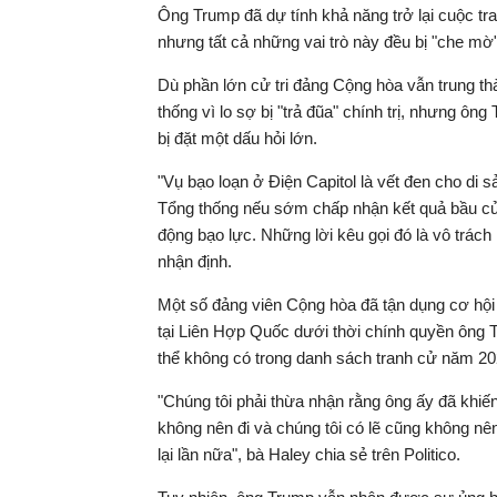
Ông Trump đã dự tính khả năng trở lại cuộc tra
nhưng tất cả những vai trò này đều bị "che mờ"
Dù phần lớn cử tri đảng Cộng hòa vẫn trung th
thống vì lo sợ bị "trả đũa" chính trị, nhưng ôn
bị đặt một dấu hỏi lớn.
"Vụ bạo loạn ở Điện Capitol là vết đen cho di s
Tổng thống nếu sớm chấp nhận kết quả bầu cử.
động bạo lực. Những lời kêu gọi đó là vô trác
nhận định.
Một số đảng viên Cộng hòa đã tận dụng cơ hội 
tại Liên Hợp Quốc dưới thời chính quyền ông 
thể không có trong danh sách tranh cử năm 2
"Chúng tôi phải thừa nhận rằng ông ấy đã khi
không nên đi và chúng tôi có lẽ cũng không nên
lại lần nữa", bà Haley chia sẻ trên Politico.