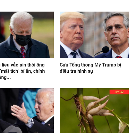
u liều vắc-xin thời ông
Cựu Tổng thống Mỹ Trump bị
mất tích" bí ẩn, chính
điều tra hình sự
ng...