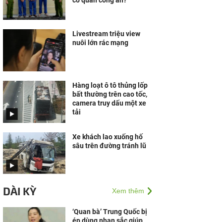
cơ quan công an?
Livestream triệu view
nuôi lớn rác mạng
Hàng loạt ô tô thủng lốp
bất thường trên cao tốc,
camera truy dấu một xe
tải
Xe khách lao xuống hố
sâu trên đường tránh lũ
DÀI KỲ
Xem thêm
‘Quan bà’ Trung Quốc bị
ép dùng nhan sắc giúp