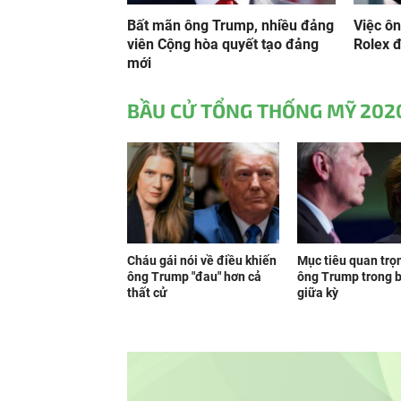
Bất mãn ông Trump, nhiều đảng
Việc ô
viên Cộng hòa quyết tạo đảng
Rolex đ
mới
BẦU CỬ TỔNG THỐNG MỸ 202
Cháu gái nói về điều khiến
Mục tiêu quan trọ
ông Trump "đau" hơn cả
ông Trump trong 
thất cử
giữa kỳ