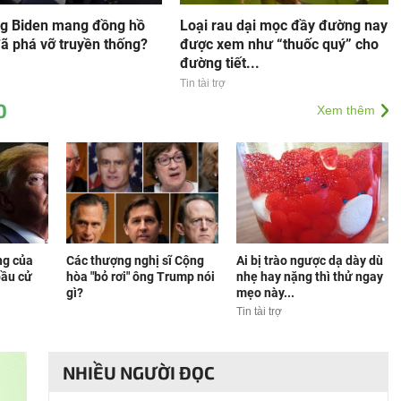
ng Biden mang đồng hồ
Loại rau dại mọc đầy đường nay
ã phá vỡ truyền thống?
được xem như “thuốc quý” cho
đường tiết...
Tin tài trợ
0
Xem thêm
ng của
Các thượng nghị sĩ Cộng
Ai bị trào ngược dạ dày dù
bầu cử
hòa "bỏ rơi" ông Trump nói
nhẹ hay nặng thì thử ngay
gì?
mẹo này...
Tin tài trợ
NHIỀU NGƯỜI ĐỌC