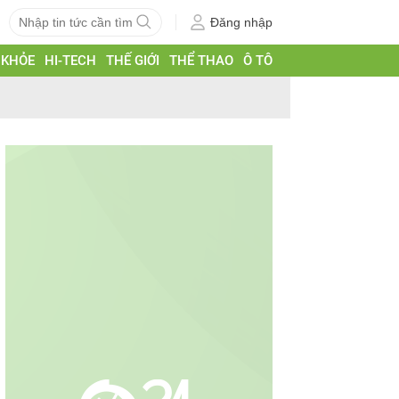
Đăng nhập
 KHỎE
HI-TECH
THẾ GIỚI
THỂ THAO
Ô TÔ