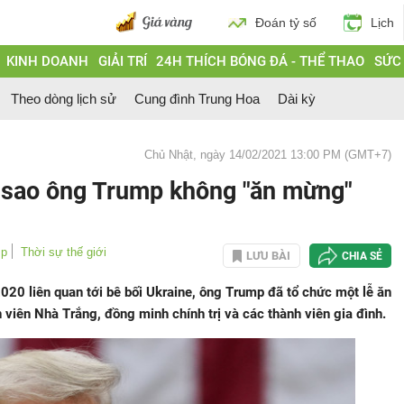
Đoán tỷ số
Lịch
KINH DOANH
GIẢI TRÍ
24H THÍCH BÓNG ĐÁ - THỂ THAO
SỨC
Theo dòng lịch sử
Cung đình Trung Hoa
Dài kỳ
Chủ Nhật, ngày 14/02/2021 13:00 PM (GMT+7)
vì sao ông Trump không "ăn mừng"
mp
Thời sự thế giới
LƯU BÀI
CHIA SẺ
 2020 liên quan tới bê bối Ukraine, ông Trump đã tổ chức một lễ ăn
viên Nhà Trắng, đồng minh chính trị và các thành viên gia đình.