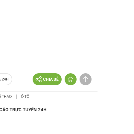
CHIA SẺ
E 24H
Ể THAO
Ô TÔ
CÁO TRỰC TUYẾN 24H