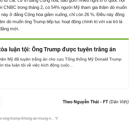
 từ các cử tri đảng Cộng hòa, bao gồm nhiều nghị sĩ ở quốc hội
ởi CNBC trong tháng 2, có 54% người Mỹ tham gia thăm dò muốn
ố này ở đảng Cộng hòa giảm xuống, chỉ còn 26 %. Điều này đồng
 dò muốn ông Trump tiếp tục hoạt động chính trị với vai trò là
 đảng mới.
tòa luận tội: Ông Trump được tuyên trắng án
iện Mỹ đã tuyên trắng án cho cựu Tổng thống Mỹ Donald Trump
ên tòa luận tội về việc kích động cuộc...
Theo Nguyễn Thái - FT
(Dân Việt)
sao-ong-trump-khong-an-mung-n...