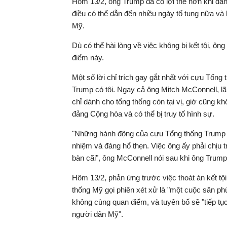
Hôm 13/2, ông Trump đã có lợi thế hơn khi đản
điều có thể dẫn đến nhiều ngày tố tụng nữa và
Mỹ.
Dù có thể hài lòng về việc không bị kết tội, ông
điểm này.
Một số lời chỉ trích gay gắt nhất với cựu Tổn
Trump có tội. Ngay cả ông Mitch McConnell, lã
chỉ dành cho tổng thống còn tại vị, giờ cũng k
đảng Cộng hòa và có thể bị truy tố hình sự.
"Những hành động của cựu Tổng thống Trump tr
nhiệm và đáng hổ thẹn. Việc ông ấy phải chịu 
bàn cãi", ông McConnell nói sau khi ông Trum
Hôm 13/2, phản ứng trước việc thoát án kết tộ
thống Mỹ gọi phiên xét xử là "một cuộc săn ph
không cùng quan điểm, và tuyên bố sẽ "tiếp tụ
người dân Mỹ".