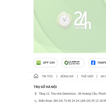
APP 24H
FANP
TIN TỨC
BÓNG ĐÁ
THẾ GIỚI
AN 
TRỤ SỞ HÀ NỘI
Tầng 12, Tòa nhà Geleximco , 36 Hoàng Cầu, Phườ
Điện thoại: (84-24) 73 00 24 24 | (84-24) 35 12 18 0