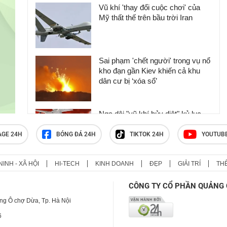
Vũ khí 'thay đổi cuộc chơi' của
Mỹ thất thế trên bầu trời Iran
Sai phạm 'chết người' trong vụ nổ
kho đạn gần Kiev khiến cả khu
dân cư bị ‘xóa sổ’
Nga dội "vũ khí hủy diệt" kỷ lục
xuống Ukraine: Bóc trần công
nghệ biến bom hết đát thành "sát
AGE 24H
BÓNG ĐÁ 24H
TIKTOK 24H
YOUTUB
thủ" không thể cản phá
NINH - XÃ HỘI
HI-TECH
KINH DOANH
ĐẸP
GIẢI TRÍ
TH
Mỹ lộ "tử huyệt" trước đòn trả đũa
khốc liệt của Iran, ông Trump nổi
CÔNG TY CỔ PHẦN QUẢNG 
cơn thịnh nộ
ng Ô chợ Dừa, Tp. Hà Nội
6