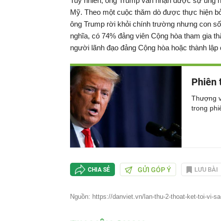
Tuy nhiên, ông Trump vẫn nhận được sự ủng hộ
Mỹ. Theo một cuộc thăm dò được thực hiện b
ông Trump rời khỏi chính trường nhưng con s
nghĩa, có 74% đảng viên Cộng hòa tham gia thăm
người lãnh đạo đảng Cộng hòa hoặc thành lập
Phiên 
Thượng v
trong phi
GỬI GÓP Ý
LƯU BÀI
CHIA SẺ
Nguồn: https://danviet.vn/lan-thu-2-thoat-ket-toi-vi-