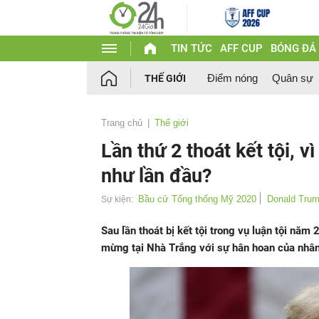
TIN TỨC
AFF CUP
BÓNG ĐÁ
Điểm nóng
Quân sự
THẾ GIỚI
Trang chủ
Thế giới
Lần thứ 2 thoát kết tội, 
như lần đầu?
Bầu cử Tổng thống Mỹ 2020
Donald Tru
Sự kiện:
Sau lần thoát bị kết tội trong vụ luận tội năm
mừng tại Nhà Trắng với sự hân hoan của nhân 