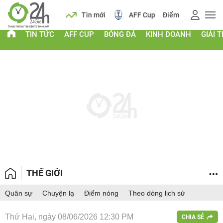
 vàng
Lịch
Tin mới
AFF Cup
Điểm chuẩn 2026
TIN TỨC
AFF CUP
BÓNG ĐÁ
KINH DOANH
GIẢI T
THẾ GIỚI
Quân sự
Chuyện lạ
Điểm nóng
Theo dòng lịch sử
Thứ Hai, ngày 08/06/2026 12:30 PM
CHIA SẺ