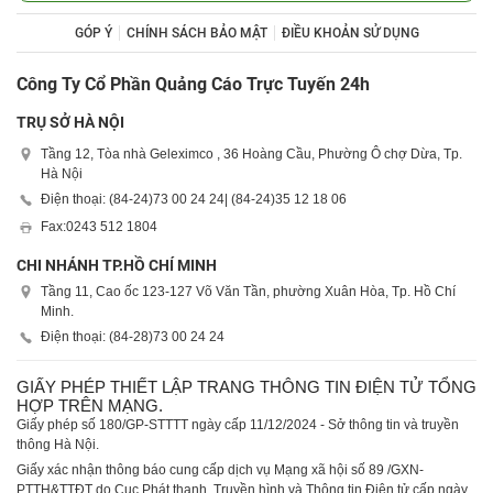
GÓP Ý
CHÍNH SÁCH BẢO MẬT
ĐIỀU KHOẢN SỬ DỤNG
Công Ty Cổ Phần Quảng Cáo Trực Tuyến 24h
TRỤ SỞ HÀ NỘI
Tầng 12, Tòa nhà Geleximco , 36 Hoàng Cầu, Phường Ô chợ Dừa, Tp.
Hà Nội
Điện thoại: (84-24)
73 00 24 24
| (84-24)
35 12 18 06
Fax:
0243 512 1804
CHI NHÁNH TP.HỒ CHÍ MINH
Tầng 11, Cao ốc 123-127 Võ Văn Tần, phường Xuân Hòa, Tp. Hồ Chí
Minh.
Điện thoại: (84-28)
73 00 24 24
GIẤY PHÉP THIẾT LẬP TRANG THÔNG TIN ĐIỆN TỬ TỔNG
HỢP TRÊN MẠNG.
Giấy phép số 180/GP-STTTT ngày cấp 11/12/2024 - Sở thông tin và truyền
thông Hà Nội.
Giấy xác nhận thông báo cung cấp dịch vụ Mạng xã hội số 89 /GXN-
PTTH&TTĐT do Cục Phát thanh, Truyền hình và Thông tin Điện tử cấp ngày