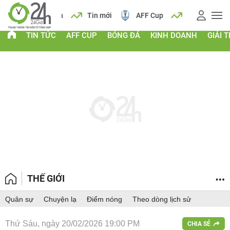
 vàng
Lịch
Tin mới
AFF Cup
Giá vàng
TIN TỨC
AFF CUP
BÓNG ĐÁ
KINH DOANH
GIẢI T
THẾ GIỚI
Quân sự
Chuyện lạ
Điểm nóng
Theo dòng lịch sử
Thứ Sáu, ngày 20/02/2026 19:00 PM
CHIA SẺ