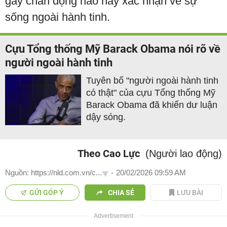
gây chấn động nào hay xác nhận về sự
sống ngoài hành tinh.
Cựu Tổng thống Mỹ Barack Obama nói rõ về
người ngoài hành tinh
Tuyên bố "người ngoài hành tinh
có thật" của cựu Tổng thống Mỹ
Barack Obama đã khiến dư luận
dậy sóng.
Theo Cao Lực
(Người lao động)
Nguồn: https://nld.com.vn/c...
-
20/02/2026 09:59 AM
GỬI GÓP Ý
CHIA SẺ
LƯU BÀI