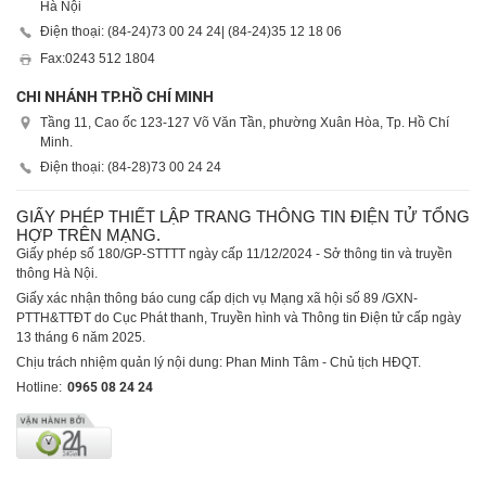
Hà Nội
Điện thoại: (84-24)
73 00 24 24
| (84-24)
35 12 18 06
Fax:
0243 512 1804
CHI NHÁNH TP.HỒ CHÍ MINH
Tầng 11, Cao ốc 123-127 Võ Văn Tần, phường Xuân Hòa, Tp. Hồ Chí
Minh.
Điện thoại: (84-28)
73 00 24 24
GIẤY PHÉP THIẾT LẬP TRANG THÔNG TIN ĐIỆN TỬ TỔNG
HỢP TRÊN MẠNG.
Giấy phép số 180/GP-STTTT ngày cấp 11/12/2024 - Sở thông tin và truyền
thông Hà Nội.
Giấy xác nhận thông báo cung cấp dịch vụ Mạng xã hội số 89 /GXN-
PTTH&TTĐT do Cục Phát thanh, Truyền hình và Thông tin Điện tử cấp ngày
13 tháng 6 năm 2025.
Chịu trách nhiệm quản lý nội dung: Phan Minh Tâm - Chủ tịch HĐQT.
Hotline:
0965 08 24 24