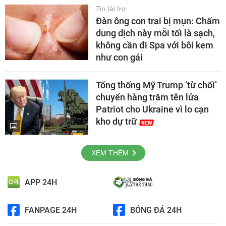
Tin tài trợ
Đàn ông con trai bị mụn: Chấm
dung dịch này mỗi tối là sạch,
không cần đi Spa với bôi kem
như con gái
Tổng thống Mỹ Trump ‘từ chối’
chuyển hàng trăm tên lửa
Patriot cho Ukraine vì lo cạn
kho dự trữ
XEM THÊM
APP 24H
FANPAGE 24H
BÓNG ĐÁ 24H