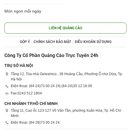
Món ngon mỗi ngày
LIÊN HỆ QUẢNG CÁO
GÓP Ý
CHÍNH SÁCH BẢO MẬT
ĐIỀU KHOẢN SỬ DỤNG
Công Ty Cổ Phần Quảng Cáo Trực Tuyến 24h
TRỤ SỞ HÀ NỘI
Tầng 12, Tòa nhà Geleximco , 36 Hoàng Cầu, Phường Ô chợ Dừa, Tp.
Hà Nội
Điện thoại: (84-24)
73 00 24 24
| (84-24)
35 12 18 06
Fax:
0243 512 1804
CHI NHÁNH TP.HỒ CHÍ MINH
Tầng 11, Cao ốc 123-127 Võ Văn Tần, phường Xuân Hòa, Tp. Hồ Chí
Minh.
Điện thoại: (84-28)
73 00 24 24