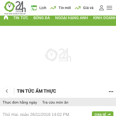
 vàng
Giá xăng
Lịch
Tin mới
Giá vàng
Giá xăng
TIN TỨC
BÓNG ĐÁ
NGOẠI HẠNG ANH
KINH DOAN
TIN TỨC ẨM THỰC
Thực đơn hằng ngày
Tra cứu món ăn
Thứ Hai, ngày 26/11/2018 14:02 PM
CHIA SẺ