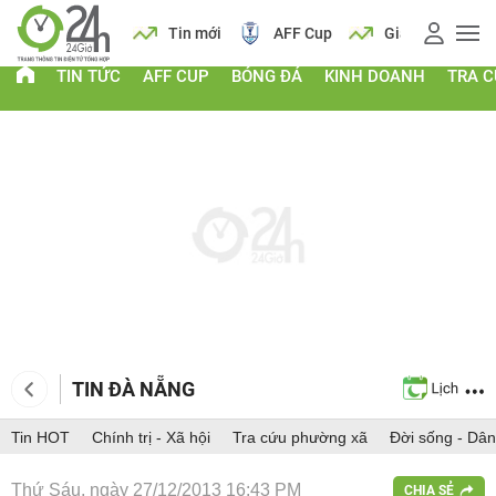
 vàng
Lịch
Tin mới
AFF Cup
Giá vàng
TIN TỨC
AFF CUP
BÓNG ĐÁ
KINH DOANH
TRA 
TIN ĐÀ NẴNG
Tin HOT
Chính trị - Xã hội
Tra cứu phường xã
Đời sống - Dân
Thứ Sáu, ngày 27/12/2013 16:43 PM
CHIA SẺ