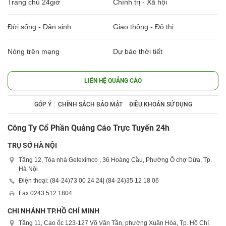
Trang chủ 24giờ
Chính trị - Xã hội
Đời sống - Dân sinh
Giao thông - Đô thị
Nóng trên mạng
Dự báo thời tiết
LIÊN HỆ QUẢNG CÁO
GÓP Ý
CHÍNH SÁCH BẢO MẬT
ĐIỀU KHOẢN SỬ DỤNG
Công Ty Cổ Phần Quảng Cáo Trực Tuyến 24h
TRỤ SỞ HÀ NỘI
Tầng 12, Tòa nhà Geleximco , 36 Hoàng Cầu, Phường Ô chợ Dừa, Tp.
Hà Nội
Điện thoại: (84-24)
73 00 24 24
| (84-24)
35 12 18 06
Fax:
0243 512 1804
CHI NHÁNH TP.HỒ CHÍ MINH
Tầng 11, Cao ốc 123-127 Võ Văn Tần, phường Xuân Hòa, Tp. Hồ Chí