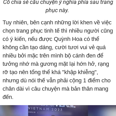
Cô chia sẻ câu chuyện ý nghĩa phía sau trang
phục này.
Tuy nhiên, bên cạnh những lời khen về việc
chọn trang phục tinh tế thì nhiều người cũng
có ý kiến, nếu được Quỳnh Hoa có thể
không cần tạo dáng, cười tươi vui vẻ quá
nhiều bởi mặc trên mình bộ cánh đen để
tưởng nhớ mà gương mặt lại hớn hở, rạng
rỡ tạo nên tổng thể khá "khập khiễng",
nhưng dù nói thế vẫn phải cộng 1 điểm cho
chân dài vì câu chuyện mà bản thân mang
đến.