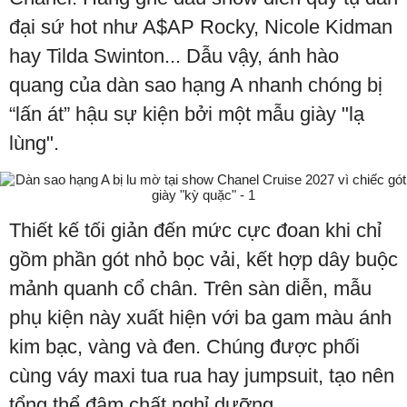
đại sứ hot như A$AP Rocky, Nicole Kidman
hay Tilda Swinton... Dẫu vậy, ánh hào
quang của dàn sao hạng A nhanh chóng bị
“lấn át” hậu sự kiện bởi một mẫu giày "lạ
lùng".
Thiết kế tối giản đến mức cực đoan khi chỉ
gồm phần gót nhỏ bọc vải, kết hợp dây buộc
mảnh quanh cổ chân. Trên sàn diễn, mẫu
phụ kiện này xuất hiện với ba gam màu ánh
kim bạc, vàng và đen. Chúng được phối
cùng váy maxi tua rua hay jumpsuit, tạo nên
tổng thể đậm chất nghỉ dưỡng.