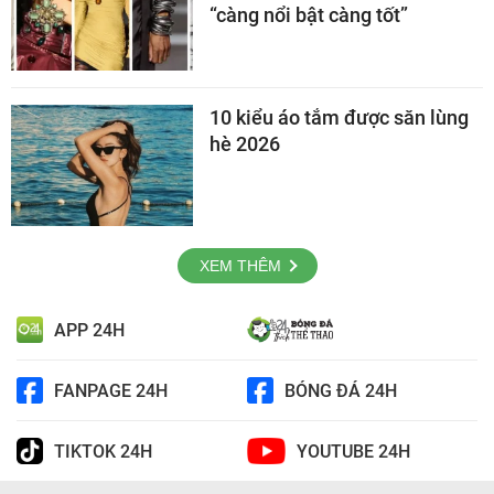
“càng nổi bật càng tốt”
10 kiểu áo tắm được săn lùng
hè 2026
XEM THÊM
APP 24H
FANPAGE 24H
BÓNG ĐÁ 24H
TIKTOK 24H
YOUTUBE 24H