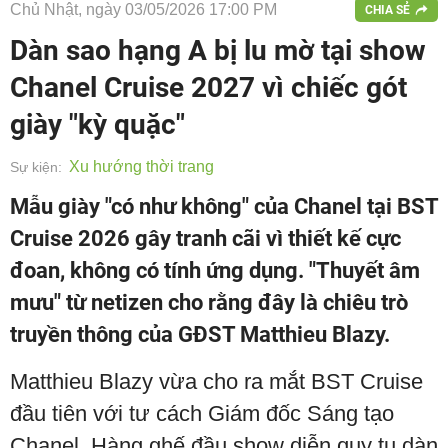
Chủ Nhật, ngày 03/05/2026 17:00 PM
CHIA SẺ
Dàn sao hạng A bị lu mờ tại show
Chanel Cruise 2027 vì chiếc gót
giày "kỳ quặc"
Xu hướng thời trang
Sự kiện:
Mẫu giày "có như không" của Chanel tại BST
Cruise 2026 gây tranh cãi vì thiết kế cực
đoan, không có tính ứng dụng. "Thuyết âm
mưu" từ netizen cho rằng đây là chiêu trò
truyền thông của GĐST Matthieu Blazy.
Matthieu Blazy vừa cho ra mắt BST Cruise
đầu tiên với tư cách Giám đốc Sáng tạo
Chanel. Hàng ghế đầu show diễn quy tụ dàn