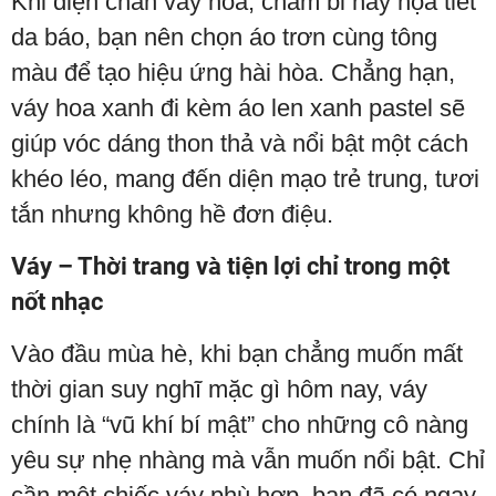
Khi diện chân váy hoa, chấm bi hay họa tiết
da báo, bạn nên chọn áo trơn cùng tông
màu để tạo hiệu ứng hài hòa. Chẳng hạn,
váy hoa xanh đi kèm áo len xanh pastel sẽ
giúp vóc dáng thon thả và nổi bật một cách
khéo léo, mang đến diện mạo trẻ trung, tươi
tắn nhưng không hề đơn điệu.
Váy – Thời trang và tiện lợi chỉ trong một
nốt nhạc
Vào đầu mùa hè, khi bạn chẳng muốn mất
thời gian suy nghĩ mặc gì hôm nay, váy
chính là “vũ khí bí mật” cho những cô nàng
yêu sự nhẹ nhàng mà vẫn muốn nổi bật. Chỉ
cần một chiếc váy phù hợp, bạn đã có ngay