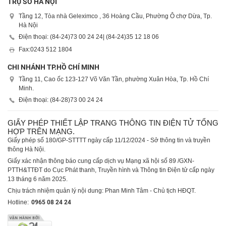
TRỤ SỞ HÀ NỘI
Tầng 12, Tòa nhà Geleximco , 36 Hoàng Cầu, Phường Ô chợ Dừa, Tp.
Hà Nội
Điện thoại: (84-24)
73 00 24 24
| (84-24)
35 12 18 06
Fax:
0243 512 1804
CHI NHÁNH TP.HỒ CHÍ MINH
Tầng 11, Cao ốc 123-127 Võ Văn Tần, phường Xuân Hòa, Tp. Hồ Chí
Minh.
Điện thoại: (84-28)
73 00 24 24
GIẤY PHÉP THIẾT LẬP TRANG THÔNG TIN ĐIỆN TỬ TỔNG
HỢP TRÊN MẠNG.
Giấy phép số 180/GP-STTTT ngày cấp 11/12/2024 - Sở thông tin và truyền
thông Hà Nội.
Giấy xác nhận thông báo cung cấp dịch vụ Mạng xã hội số 89 /GXN-
PTTH&TTĐT do Cục Phát thanh, Truyền hình và Thông tin Điện tử cấp ngày
13 tháng 6 năm 2025.
Chịu trách nhiệm quản lý nội dung: Phan Minh Tâm - Chủ tịch HĐQT.
Hotline:
0965 08 24 24