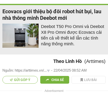
Ecovacs giới thiệu bộ đôi robot hút bụi, lau
nhà thông minh Deebot mới
Deebot T50 Pro Omni và Deebot
X8 Pro Omni được Ecovacs cải
tiến cả về thiết kế lẫn các tính
năng thông minh.
Theo Linh Hồ
(Arttimes)
Nguồn: https://arttimes.vn/...
-
22/04/2025 08:52 AM
GỬI GÓP Ý
CHIA SẺ
LƯU BÀI