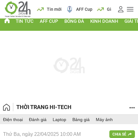
 vàng
Lịch
Tin mới
AFF Cup
Giá vàng
TIN TỨC
AFF CUP
BÓNG ĐÁ
KINH DOANH
GIẢI T
THỜI TRANG HI-TECH
Điện thoại
Đánh giá
Laptop
Bảng giá
Máy ảnh
Thứ Ba, ngày 22/04/2025 10:00 AM
CHIA SẺ