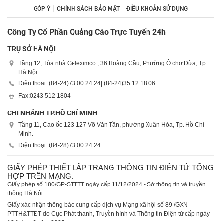
GÓP Ý
CHÍNH SÁCH BẢO MẬT
ĐIỀU KHOẢN SỬ DỤNG
Công Ty Cổ Phần Quảng Cáo Trực Tuyến 24h
TRỤ SỞ HÀ NỘI
Tầng 12, Tòa nhà Geleximco , 36 Hoàng Cầu, Phường Ô chợ Dừa, Tp.
Hà Nội
Điện thoại: (84-24)
73 00 24 24
| (84-24)
35 12 18 06
Fax:
0243 512 1804
CHI NHÁNH TP.HỒ CHÍ MINH
Tầng 11, Cao ốc 123-127 Võ Văn Tần, phường Xuân Hòa, Tp. Hồ Chí
Minh.
Điện thoại: (84-28)
73 00 24 24
GIẤY PHÉP THIẾT LẬP TRANG THÔNG TIN ĐIỆN TỬ TỔNG
HỢP TRÊN MẠNG.
Giấy phép số 180/GP-STTTT ngày cấp 11/12/2024 - Sở thông tin và truyền
thông Hà Nội.
Giấy xác nhận thông báo cung cấp dịch vụ Mạng xã hội số 89 /GXN-
PTTH&TTĐT do Cục Phát thanh, Truyền hình và Thông tin Điện tử cấp ngày