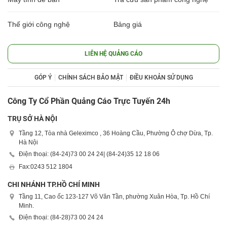
Thế giới công nghệ
Bảng giá
LIÊN HỆ QUẢNG CÁO
GÓP Ý
CHÍNH SÁCH BẢO MẬT
ĐIỀU KHOẢN SỬ DỤNG
Công Ty Cổ Phần Quảng Cáo Trực Tuyến 24h
TRỤ SỞ HÀ NỘI
Tầng 12, Tòa nhà Geleximco , 36 Hoàng Cầu, Phường Ô chợ Dừa, Tp.
Hà Nội
Điện thoại: (84-24)
73 00 24 24
| (84-24)
35 12 18 06
Fax:
0243 512 1804
CHI NHÁNH TP.HỒ CHÍ MINH
Tầng 11, Cao ốc 123-127 Võ Văn Tần, phường Xuân Hòa, Tp. Hồ Chí
Minh.
Điện thoại: (84-28)
73 00 24 24