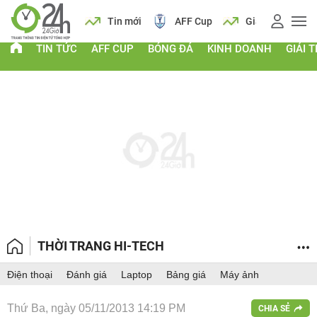
 vàng
Lịch
Tin mới
AFF Cup
Giá vàng
TIN TỨC
AFF CUP
BÓNG ĐÁ
KINH DOANH
GIẢI T
THỜI TRANG HI-TECH
Điện thoại
Đánh giá
Laptop
Bảng giá
Máy ảnh
Thứ Ba, ngày 05/11/2013 14:19 PM
CHIA SẺ