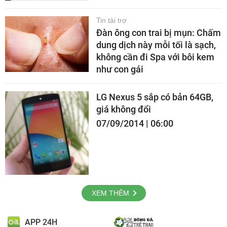
Tin tài trợ
Đàn ông con trai bị mụn: Chấm
dung dịch này mỗi tối là sạch,
không cần đi Spa với bôi kem
như con gái
LG Nexus 5 sắp có bản 64GB,
giá không đổi
07/09/2014 | 06:00
XEM THÊM
APP 24H