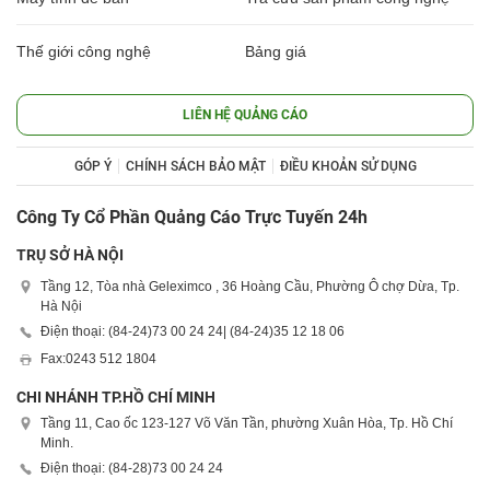
Thế giới công nghệ
Bảng giá
LIÊN HỆ QUẢNG CÁO
GÓP Ý
CHÍNH SÁCH BẢO MẬT
ĐIỀU KHOẢN SỬ DỤNG
Công Ty Cổ Phần Quảng Cáo Trực Tuyến 24h
TRỤ SỞ HÀ NỘI
Tầng 12, Tòa nhà Geleximco , 36 Hoàng Cầu, Phường Ô chợ Dừa, Tp.
Hà Nội
Điện thoại: (84-24)
73 00 24 24
| (84-24)
35 12 18 06
Fax:
0243 512 1804
CHI NHÁNH TP.HỒ CHÍ MINH
Tầng 11, Cao ốc 123-127 Võ Văn Tần, phường Xuân Hòa, Tp. Hồ Chí
Minh.
Điện thoại: (84-28)
73 00 24 24