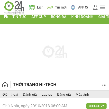
 vàng
Lịch
Tin mới
AFF Cup
Giá vàng
TIN TỨC
AFF CUP
BÓNG ĐÁ
KINH DOANH
GIẢI T
THỜI TRANG HI-TECH
Điện thoại
Đánh giá
Laptop
Bảng giá
Máy ảnh
Chủ Nhật, ngày 20/10/2013 06:00 AM
CHIA SẺ