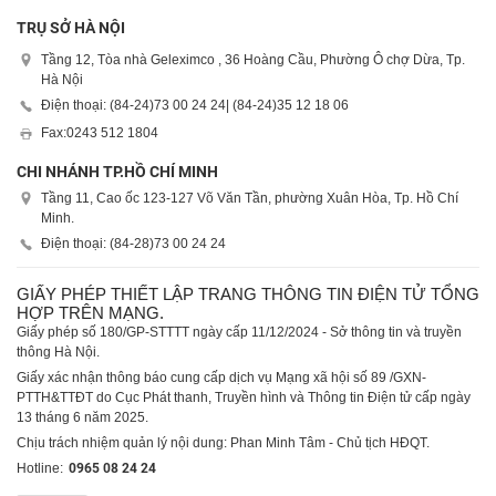
TRỤ SỞ HÀ NỘI
Tầng 12, Tòa nhà Geleximco , 36 Hoàng Cầu, Phường Ô chợ Dừa, Tp.
Hà Nội
Điện thoại: (84-24)
73 00 24 24
| (84-24)
35 12 18 06
Fax:
0243 512 1804
CHI NHÁNH TP.HỒ CHÍ MINH
Tầng 11, Cao ốc 123-127 Võ Văn Tần, phường Xuân Hòa, Tp. Hồ Chí
Minh.
Điện thoại: (84-28)
73 00 24 24
GIẤY PHÉP THIẾT LẬP TRANG THÔNG TIN ĐIỆN TỬ TỔNG
HỢP TRÊN MẠNG.
Giấy phép số 180/GP-STTTT ngày cấp 11/12/2024 - Sở thông tin và truyền
thông Hà Nội.
Giấy xác nhận thông báo cung cấp dịch vụ Mạng xã hội số 89 /GXN-
PTTH&TTĐT do Cục Phát thanh, Truyền hình và Thông tin Điện tử cấp ngày
13 tháng 6 năm 2025.
Chịu trách nhiệm quản lý nội dung: Phan Minh Tâm - Chủ tịch HĐQT.
Hotline:
0965 08 24 24