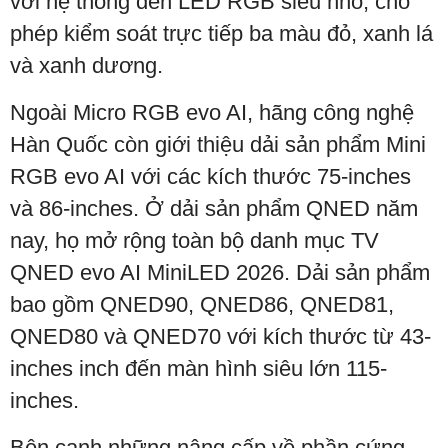
với hệ thống đèn LED RGB siêu nhỏ, cho
phép kiểm soát trực tiếp ba màu đỏ, xanh lá
và xanh dương.
Ngoài Micro RGB evo AI, hãng công nghệ
Hàn Quốc còn giới thiệu dải sản phẩm Mini
RGB evo AI với các kích thước 75-inches
và 86-inches. Ở dải sản phẩm QNED năm
nay, họ mở rộng toàn bộ danh mục TV
QNED evo AI MiniLED 2026. Dải sản phẩm
bao gồm QNED90, QNED86, QNED81,
QNED80 và QNED70 với kích thước từ 43-
inches inch đến màn hình siêu lớn 115-
inches.
Bên cạnh những nâng cấp về phần cứng,