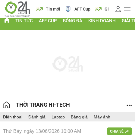
 vàng
Lịch
Tin mới
AFF Cup
Giá vàng
TIN TỨC
AFF CUP
BÓNG ĐÁ
KINH DOANH
GIẢI T
THỜI TRANG HI-TECH
Điện thoại
Đánh giá
Laptop
Bảng giá
Máy ảnh
Thứ Bảy, ngày 13/06/2026 10:00 AM
CHIA SẺ