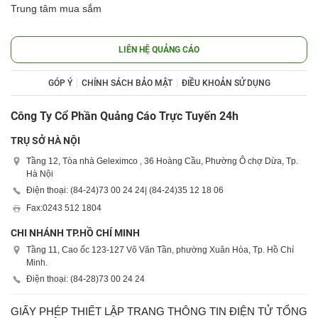
Trung tâm mua sắm
LIÊN HỆ QUẢNG CÁO
GÓP Ý
CHÍNH SÁCH BẢO MẬT
ĐIỀU KHOẢN SỬ DỤNG
Công Ty Cổ Phần Quảng Cáo Trực Tuyến 24h
TRỤ SỞ HÀ NỘI
Tầng 12, Tòa nhà Geleximco , 36 Hoàng Cầu, Phường Ô chợ Dừa, Tp.
Hà Nội
Điện thoại: (84-24)
73 00 24 24
| (84-24)
35 12 18 06
Fax:
0243 512 1804
CHI NHÁNH TP.HỒ CHÍ MINH
Tầng 11, Cao ốc 123-127 Võ Văn Tần, phường Xuân Hòa, Tp. Hồ Chí
Minh.
Điện thoại: (84-28)
73 00 24 24
GIẤY PHÉP THIẾT LẬP TRANG THÔNG TIN ĐIỆN TỬ TỔNG