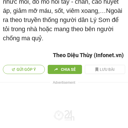
nhức mỏi, đổ mồ hôi tay - chân, cao huyết
áp, giảm mỡ máu, sốt, viêm xoang,…Ngoài
ra theo truyền thống người dân Lý Sơn để
tỏi trong nhà hoặc mang theo bên người
chống ma quỷ.
Theo Diệu Thùy (Infonet.vn)
GỬI GÓP Ý
CHIA SẺ
LƯU BÀI