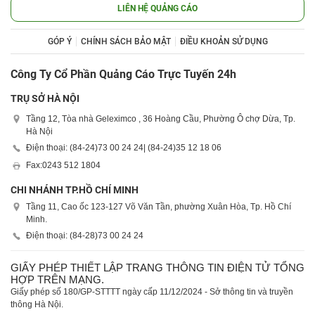
LIÊN HỆ QUẢNG CÁO
GÓP Ý
CHÍNH SÁCH BẢO MẬT
ĐIỀU KHOẢN SỬ DỤNG
Công Ty Cổ Phần Quảng Cáo Trực Tuyến 24h
TRỤ SỞ HÀ NỘI
Tầng 12, Tòa nhà Geleximco , 36 Hoàng Cầu, Phường Ô chợ Dừa, Tp.
Hà Nội
Điện thoại: (84-24)
73 00 24 24
| (84-24)
35 12 18 06
Fax:
0243 512 1804
CHI NHÁNH TP.HỒ CHÍ MINH
Tầng 11, Cao ốc 123-127 Võ Văn Tần, phường Xuân Hòa, Tp. Hồ Chí
Minh.
Điện thoại: (84-28)
73 00 24 24
GIẤY PHÉP THIẾT LẬP TRANG THÔNG TIN ĐIỆN TỬ TỔNG
HỢP TRÊN MẠNG.
Giấy phép số 180/GP-STTTT ngày cấp 11/12/2024 - Sở thông tin và truyền
thông Hà Nội.