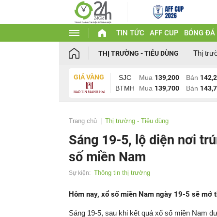
TIN TỨC
AFF CUP
BÓNG ĐÁ
Thị trư
THỊ TRƯỜNG - TIÊU DÙNG
GIÁ VÀNG
SJC
Mua
139,200
Bán
142,
BTMH
Mua
139,700
Bán
143,
Trang chủ
Thị trường - Tiêu dùng
Sáng 19-5, lộ diện nơi trú
số miền Nam
Thông tin thị trường
Sự kiện:
Hôm nay, xổ số miền Nam ngày 19-5 sẽ mở thư
Sáng 19-5, sau khi kết quả xổ số miền Nam đư