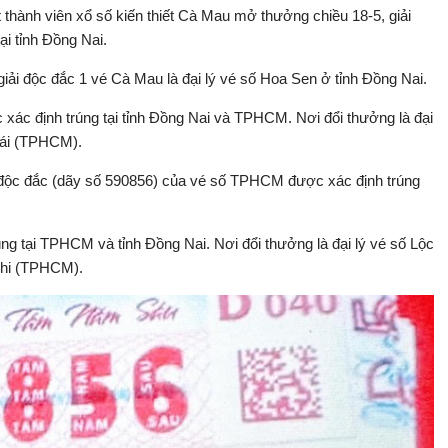
hành viên xổ số kiến thiết Cà Mau mở thưởng chiều 18-5, giải
ại tỉnh Đồng Nai.
giải độc đắc 1 vé Cà Mau là đại lý vé số Hoa Sen ở tỉnh Đồng Nai.
c xác định trúng tại tỉnh Đồng Nai và TPHCM. Nơi đổi thưởng là đại
Thái (TPHCM).
 độc đắc (dãy số 590856) của vé số TPHCM được xác định trúng
g tại TPHCM và tỉnh Đồng Nai. Nơi đổi thưởng là đại lý vé số Lộc
 Chi (TPHCM).