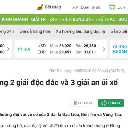
Đoán tỷ số
Lịch
KINH DOANH
GIẢI TRÍ
24H THÍCH BÓNG ĐÁ - THỂ THAO
SỨC
ờng 24h
Giá cả hàng hóa
Xu hướng tiêu dùng độc lạ
Sản xuất 
200
USD
Mua
26,020
Bán
26,430
CHỨNG
TỶ GIÁ
KHOÁN
700
EUR
Mua
29,457
Bán
31,011
Thứ Ba, ngày 19/05/2026 09:30 AM (GMT+7)
ng 2 giải độc đắc và 3 giải an ủi xổ
LƯU BÀI
CHIA SẺ
ởng đối với vé số của 3 đài là Bạc Liêu, Bến Tre và Vũng Tàu.
ợc công bố, các đại lý vé số đã tìm ra nhiều khách hàng ở Đồng