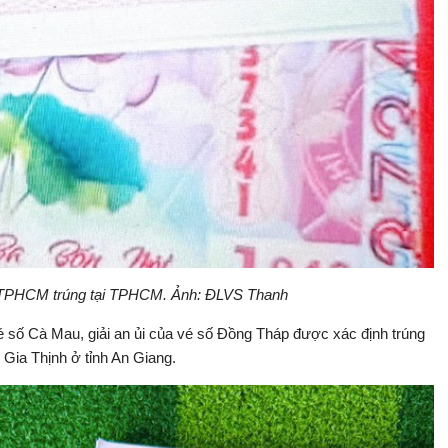
ố TPHCM trúng tại TPHCM. Ảnh: ĐLVS Thanh
ố Cà Mau, giải an ủi của vé số Đồng Tháp được xác định trúng
ố Gia Thịnh ở tỉnh An Giang.