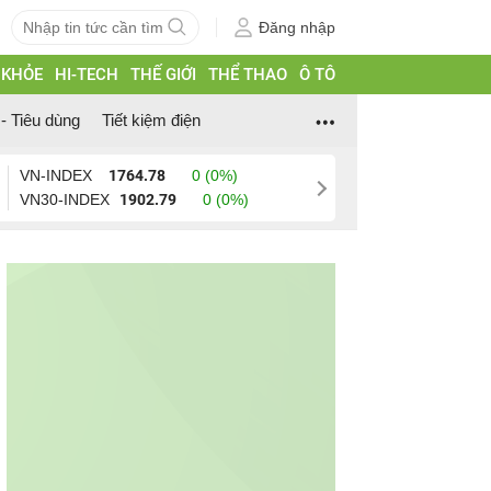
Đăng nhập
 KHỎE
HI-TECH
THẾ GIỚI
THỂ THAO
Ô TÔ
- Tiêu dùng
Tiết kiệm điện
VN-INDEX
1764.78
0 (0%)
VN30-INDEX
1902.79
0 (0%)