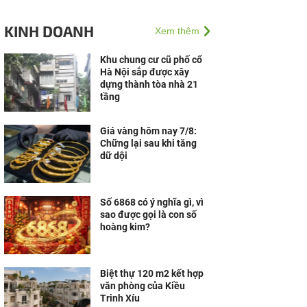
KINH DOANH
Xem thêm
Khu chung cư cũ phố cổ
Hà Nội sắp được xây
dựng thành tòa nhà 21
tầng
Giá vàng hôm nay 7/8:
Chững lại sau khi tăng
dữ dội
Số 6868 có ý nghĩa gì, vì
sao được gọi là con số
hoàng kim?
Biệt thự 120 m2 kết hợp
văn phòng của Kiều
Trinh Xíu