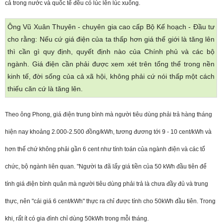
cả trong nước và quốc tế đều có lúc lên lúc xuống.
Ông Vũ Xuân Thuyên - chuyên gia cao cấp Bộ Kế hoạch - Đầu tư
cho rằng: Nếu cứ giá điện của ta thấp hơn giá thế giới là tăng lên
thì cần gì quy định, quyết định nào của Chính phủ và các bộ
ngành. Giá điện cần phải được xem xét trên tổng thể trong nền
kinh tế, đời sống của cả xã hội, không phải cứ nói thấp một cách
thiếu căn cứ là tăng lên.
Theo ông Phong, giá điện trung bình mà người tiêu dùng phải trả hàng tháng
hiện nay khoảng 2.000-2.500 đồng/kWh, tương đương tới 9 - 10 cent/kWh và
hơn thế chứ không phải gần 6 cent như tính toán của ngành điện và các tổ
chức, bộ ngành liên quan. "Người ta đã lấy giá tiền của 50 kWh đầu tiên để
tính giá điện bình quân mà người tiêu dùng phải trả là chưa đầy đủ và trung
thực, nên "cái giá 6 cent/kWh" thực ra chỉ được tính cho 50kWh đầu tiên. Trong
khi, rất ít có gia đình chỉ dùng 50kWh trong mỗi tháng.