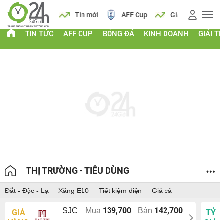
 vàng
Lịch
Tin mới
AFF Cup
Giá vàng
TIN TỨC
AFF CUP
BÓNG ĐÁ
KINH DOANH
GIẢI T
THỊ TRƯỜNG - TIÊU DÙNG
Đắt - Độc - Lạ
Xăng E10
Tiết kiệm điện
Giá cả
139,700
142,700
SJC
Mua
Bán
GIÁ
TỶ