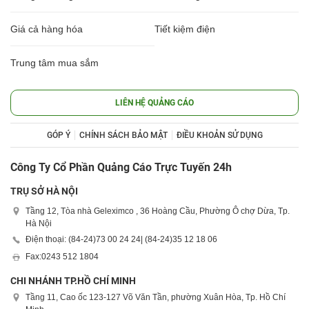
Giá cả hàng hóa
Tiết kiệm điện
Trung tâm mua sắm
LIÊN HỆ QUẢNG CÁO
GÓP Ý
CHÍNH SÁCH BẢO MẬT
ĐIỀU KHOẢN SỬ DỤNG
Công Ty Cổ Phần Quảng Cáo Trực Tuyến 24h
TRỤ SỞ HÀ NỘI
Tầng 12, Tòa nhà Geleximco , 36 Hoàng Cầu, Phường Ô chợ Dừa, Tp.
Hà Nội
Điện thoại: (84-24)
73 00 24 24
| (84-24)
35 12 18 06
Fax:
0243 512 1804
CHI NHÁNH TP.HỒ CHÍ MINH
Tầng 11, Cao ốc 123-127 Võ Văn Tần, phường Xuân Hòa, Tp. Hồ Chí