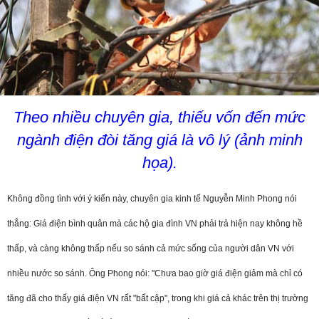
Theo nhiều chuyên gia, thiếu vốn đến mức
ngành điện đòi tăng giá là vô lý (ảnh minh
họa).
Không đồng tình với ý kiến này, chuyên gia kinh tế Nguyễn Minh Phong nói
thẳng: Giá điện bình quân mà các hộ gia đình VN phải trả hiện nay không hề
thấp, và càng không thấp nếu so sánh cả mức sống của người dân VN với
nhiều nước so sánh. Ông Phong nói: "Chưa bao giờ giá điện giảm mà chỉ có
tăng đã cho thấy giá điện VN rất "bất cập", trong khi giá cả khác trên thị trường