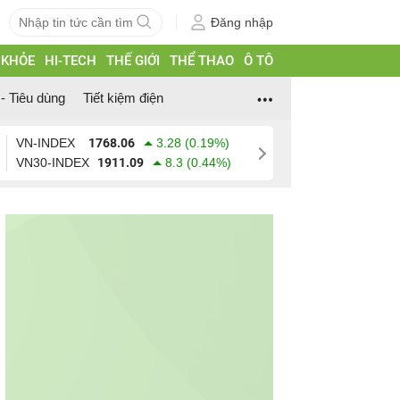
Đăng nhập
 KHỎE
HI-TECH
THẾ GIỚI
THỂ THAO
Ô TÔ
- Tiêu dùng
Tiết kiệm điện
VN-INDEX
1768.06
3.28 (0.19%)
VN30-INDEX
1911.09
8.3 (0.44%)