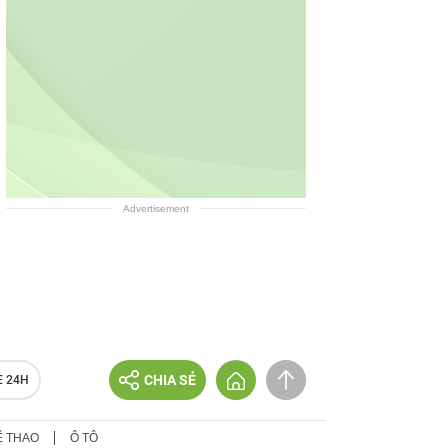
Advertisement
CHIA SẺ
E 24H
Ể THAO
Ô TÔ