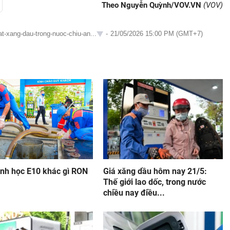
Theo Nguyễn Quỳnh/VOV.VN
(VOV)
at-xang-dau-trong-nuoc-chiu-an...
-
21/05/2026 15:00 PM (GMT+7)
inh học E10 khác gì RON
Giá xăng dầu hôm nay 21/5:
Thế giới lao dốc, trong nước
chiều nay điều...