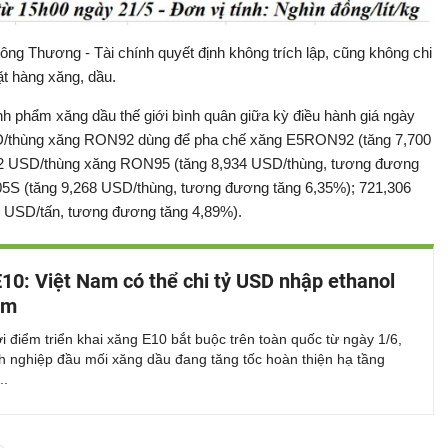
ông Thương - Tài chính quyết định không trích lập, cũng không chi
ặt hàng xăng, dầu.
nh phẩm xăng dầu thế giới bình quân giữa kỳ điều hành giá ngày
USD/thùng xăng RON92 dùng để pha chế xăng E5RON92 (tăng 7,700
72 USD/thùng xăng RON95 (tăng 8,934 USD/thùng, tương đương
,05S (tăng 9,268 USD/thùng, tương đương tăng 6,35%); 721,306
 USD/tấn, tương đương tăng 4,89%).
10: Việt Nam có thể chi tỷ USD nhập ethanol
ăm
i điểm triển khai xăng E10 bắt buộc trên toàn quốc từ ngày 1/6,
h nghiệp đầu mối xăng dầu đang tăng tốc hoàn thiện hạ tầng
..