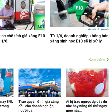
 cơ chế tính giá xăng E10
Từ 1/6, doanh nghiệp không bán
 1/6
xăng sinh học E10 sẽ bị xử lý
Xem thêm
nay 8/8:
Trao quyền định giá xăng
Ai bị trào ngược dạ dày dù
 trong
dầu cho doanh nghiệp,
nhẹ hay nặng thì thử ngay
người dân...
mẹo này...