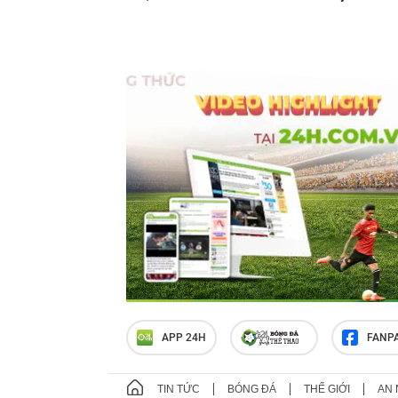
APP 24H
FANP
TIN TỨC
BÓNG ĐÁ
THẾ GIỚI
AN 