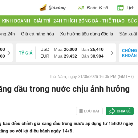
Đoán tỷ số
Lịch
KINH DOANH
GIẢI TRÍ
24H THÍCH BÓNG ĐÁ - THỂ THAO
SỨC
ờng 24h
Giá cả hàng hóa
Xu hướng tiêu dùng độc lạ
Sản xuất 
000
USD
Mua
26,000
Bán
26,410
CHỨNG
TỶ GIÁ
KHOÁN
200
EUR
Mua
29,432
Bán
30,984
Thứ Năm, ngày 21/05/2026 16:05 PM (GMT+7)
Xăng dầu trong nước chịu ảnh hưởng
LƯU BÀI
CHIA SẺ
g báo điều chỉnh giá xăng dầu trong nước áp dụng từ 15h00 ngày
tăng so với kỳ điều hành ngày 14/5.