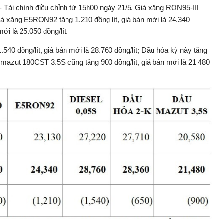
Tài chính điều chỉnh từ 15h00 ngày 21/5. Giá xăng RON95-III
; giá xăng E5RON92 tăng 1.210 đồng lít, giá bán mới là 24.340
mới là 25.050 đồng/lít.
.540 đồng/lít, giá bán mới là 28.760 đồng/lít; Dầu hỏa kỳ này tăng
ầu mazut 180CST 3.5S cũng tăng 900 đồng/lít, giá bán mới là 21.480