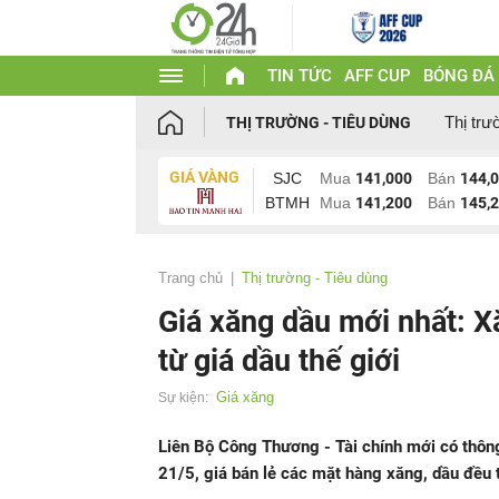
TIN TỨC
AFF CUP
BÓNG ĐÁ
Thị trư
THỊ TRƯỜNG - TIÊU DÙNG
GIÁ VÀNG
SJC
Mua
141,000
Bán
144,
BTMH
Mua
141,200
Bán
145,
Trang chủ
Thị trường - Tiêu dùng
Giá xăng dầu mới nhất: 
từ giá dầu thế giới
Giá xăng
Sự kiện:
Liên Bộ Công Thương - Tài chính mới có thôn
21/5, giá bán lẻ các mặt hàng xăng, dầu đều 