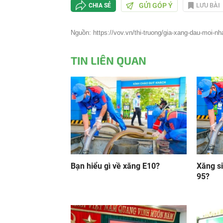
GỬI GÓP Ý
LƯU BÀI
CHIA SẺ
Nguồn: https://vov.vn/thi-truong/gia-xang-dau-moi-nh
TIN LIÊN QUAN
Bạn hiểu gì về xăng E10?
Xăng s
95?