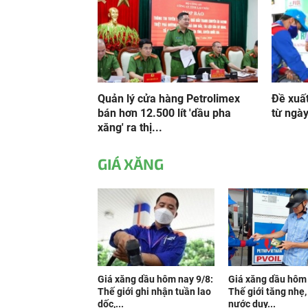
Quản lý cửa hàng Petrolimex
Đề xuất
bán hơn 12.500 lít 'dầu pha
từ ngày
xăng' ra thị...
GIÁ XĂNG
Giá xăng dầu hôm nay 9/8:
Giá xăng dầu hôm 
Thế giới ghi nhận tuần lao
Thế giới tăng nhẹ,
dốc,...
nước duy...