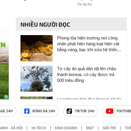
Tin tài trợ
NHIỀU NGƯỜI ĐỌC
Phong tỏa hiện trường nơi công
nhân phát hiện hàng loạt hiện vật
bằng vàng, bạc khi sửa hệ thống
thoát nước
Từ cây ăn quả dân dã lên chậu
thành bonsai, có cây được trả
500 triệu đồng
Livestream bán dừa bonsai giá từ
200.000 đồng đến hơn 2 triệu/cây,
chàng trai Cần Thơ kỳ công chinh
AGE 24H
BÓNG ĐÁ 24H
TIKTOK 24H
YOUTUB
phục khách hàng
NINH - XÃ HỘI
HI-TECH
KINH DOANH
ĐẸP
GIẢI TRÍ
TH
'Cháy' vé xem Việt Nam đá bán