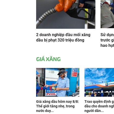
2 doanh nghiệp đầu mối xăng
Sử dụn
dầu bị phạt 320 triệu đồng
trước g
hao hụt
GIÁ XĂNG
Giá xăng dầu hôm nay 8/8:
Trao quyền định g
Thế giới tăng nhẹ, trong
dầu cho doanh ngh
nước duy...
người dân...