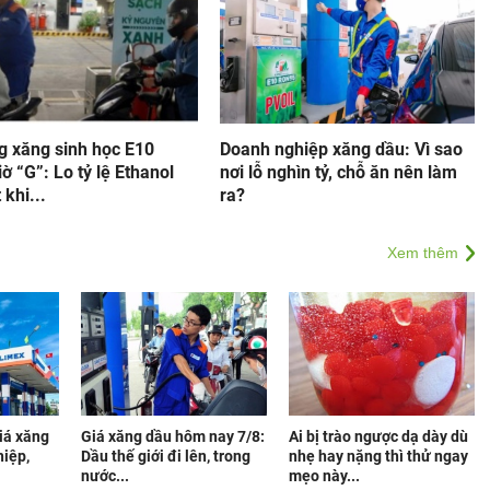
g xăng sinh học E10
Doanh nghiệp xăng dầu: Vì sao
iờ “G”: Lo tỷ lệ Ethanol
nơi lỗ nghìn tỷ, chỗ ăn nên làm
 khi...
ra?
Xem thêm
iá xăng
Giá xăng dầu hôm nay 7/8:
Ai bị trào ngược dạ dày dù
iệp,
Dầu thế giới đi lên, trong
nhẹ hay nặng thì thử ngay
nước...
mẹo này...