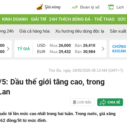
Đoán tỷ số
Lịch
KINH DOANH
GIẢI TRÍ
24H THÍCH BÓNG ĐÁ - THỂ THAO
SỨC
ờng 24h
Giá cả hàng hóa
Xu hướng tiêu dùng độc lạ
Sản xuất 
000
USD
Mua
26,000
Bán
26,410
CHỨNG
TỶ GIÁ
KHOÁN
200
EUR
Mua
29,432
Bán
30,984
Thứ Ba, ngày 19/05/2026 08:13 AM (GMT+7)
5: Dầu thế giới tăng cao, trong
Lan
LƯU BÀI
CHIA SẺ
uốc tế lên mức cao nhất trong hai tuần. Trong nước, giá xăng
62 đồng/lít từ mức đỉnh.