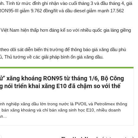
. Tính từ mức đỉnh ghi nhận vào cuối tháng 3 và đầu tháng 4, giá
ON95-III giảm 9.762 đồng/lít và dầu diesel giảm mạnh 17.562
Việt Nam hiện thấp hơn đáng kể so với nhiều quốc gia láng giềng
theo dõi sát diễn biến thị trường để thông báo giá xăng dầu phù
ủ, Thủ tướng về các giải pháp bình ổn giá xăng dầu.
tử" xăng khoáng RON95 từ tháng 1/6, Bộ Công
 nói triển khai xăng E10 đã chậm so với thế
nh nghiệp xăng dầu lớn trong nước là PVOIL và Petrolimex thông
 bán xăng khoáng và chỉ bán xăng sinh học E10, nhiều doanh
n...