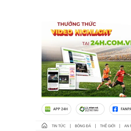
APP 24H
FANP
TIN TỨC
BÓNG ĐÁ
THẾ GIỚI
AN 