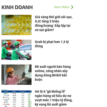
sự khác biệt đến thị
KINH DOANH
Xem thêm
trường Việt
Giá vàng thế giới sôi sục,
SJC tăng 5 triệu
đồng/lượng: Sắp lặp lại
cú sụt giảm?
Grab bị phạt hơn 1,3 tỷ
đồng
Đề xuất người bán hàng
online, công nhân xây
dựng đóng BHXH bắt
buộc
Hé lộ 6 "gã khổng lồ"
ngân hàng sở hữu dư nợ
vượt mốc 1 triệu tỷ đồng,
kỳ vọng lãi suất giảm