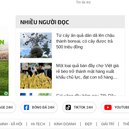
Tin tài trợ
NHIỀU NGƯỜI ĐỌC
Từ cây ăn quả dân dã lên chậu
thành bonsai, có cây được trả
500 triệu đồng
Một loại quả bán đầy chợ Việt giá
rẻ bèo trở thành mặt hàng xuất
khẩu chủ lực, đạt con số hàng
chục triệu USD chỉ trong nửa năm
Giá xăng dầu hôm nay 7/8: Dầu
thế giới đi lên, trong nước đồng
loạt giảm
AGE 24H
BÓNG ĐÁ 24H
TIKTOK 24H
YOUTUB
NINH - XÃ HỘI
HI-TECH
KINH DOANH
ĐẸP
GIẢI TRÍ
TH
Livestream bán dừa bonsai giá từ