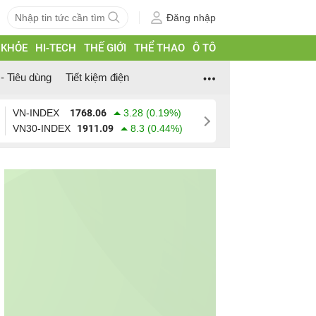
Đăng nhập
 KHỎE
HI-TECH
THẾ GIỚI
THỂ THAO
Ô TÔ
- Tiêu dùng
Tiết kiệm điện
VN-INDEX
1768.06
3.28 (0.19%)
VN30-INDEX
1911.09
8.3 (0.44%)