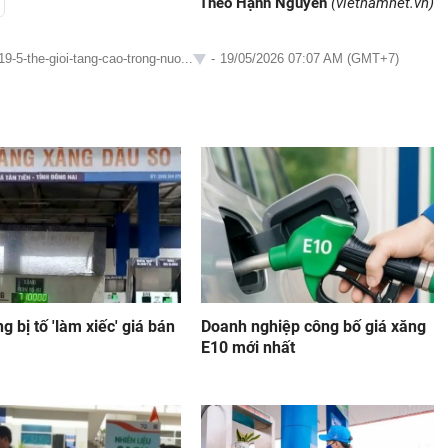
Theo Hạnh Nguyên
(vietnamnet.vn)
-5-the-gioi-tang-cao-trong-nuo...
-
19/05/2026 07:07 AM (GMT+7)
g bị tố 'làm xiếc' giá bán
Doanh nghiệp công bố giá xăng
E10 mới nhất