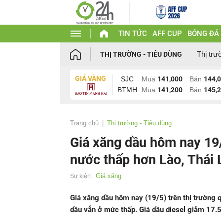
TIN TỨC
AFF CUP
BÓNG ĐÁ
Thị trư
THỊ TRƯỜNG - TIÊU DÙNG
GIÁ VÀNG
SJC
Mua
141,000
Bán
144,
BTMH
Mua
141,200
Bán
145,
Trang chủ
Thị trường - Tiêu dùng
Giá xăng dầu hôm nay 19/
nước thấp hơn Lào, Thái 
Giá xăng
Sự kiện:
Giá xăng dầu hôm nay (19/5) trên thị trường q
dầu vẫn ở mức thấp. Giá dầu diesel giảm 17.5