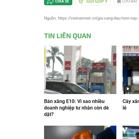
GỬI GÓP Ý
LƯU BÀI
CHIA SẺ
Nguồn: https://vietnamnet.vn/gia-xang-dau-hom-nay-19
TIN LIÊN QUAN
Bán xăng E10: Vì sao nhiều
Cây xăn
doanh nghiệp tư nhân còn dè
lẻ
dặt?