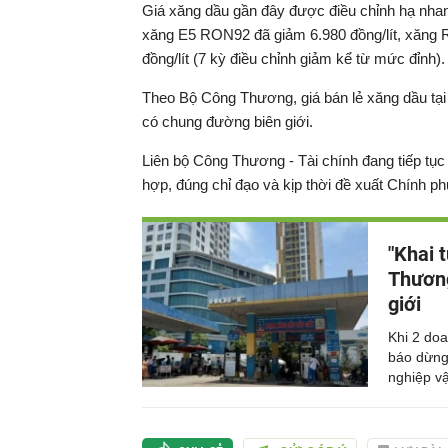
Giá xăng dầu gần đây được điều chỉnh hạ nhanh
xăng E5 RON92 đã giảm 6.980 đồng/lít, xăng R
đồng/lít (7 kỳ điều chỉnh giảm kể từ mức đỉnh).
Theo Bộ Công Thương, giá bán lẻ xăng dầu tại 
có chung đường biên giới.
Liên bộ Công Thương - Tài chính đang tiếp tục 
hợp, đúng chỉ đạo và kịp thời đề xuất Chính ph
"Khai 
Thương
giới
Khi 2 doa
báo dừng
nghiệp vậ