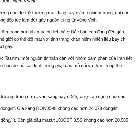
Ảnh: Nam Khánh
ượng dầu dự trữ thương mại đang suy giảm nghiêm trọng, chỉ còn
ông tiếp tục làm đứt gãy nguồn cung từ vùng Vịnh.
 trầm trọng hơn khi mùa du lịch hè ở Bắc bán cầu đang đến gần.
 giới có thể đối mặt với tình trạng khan hiếm nhiên liệu bay chỉ
ứt gãy.
hức Tasnim, một nguồn tin thân cận với nhóm đàm phán của Iran tiết
 nhận dỡ bỏ các lệnh trừng phạt dầu mỏ đối với Iran trong thời
hị trường trong nước vào sáng nay (19/5) được áp dụng như sau:
ng/lít. Giá xăng RON95-III không cao hơn 24.078 đồng/lít.
 đồng/lít. Còn giá dầu mazut 180CST 3.5S không cao hơn 20.585