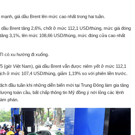
g mạnh, giá dầu Brent lên mức cao nhất trong hai tuần.
giá dầu Brent tăng 2,6%, chốt ở mức 112,1 USD/thùng, mức giá đóng
I tăng 3,1%, lên mức 108,66 USD/thùng, mức đóng cửa cao nhất
TI có xu hướng đi xuống.
9/5 (giờ Việt Nam), giá dầu Brent vẫn được niêm yết ở mức 112,1
ịch ở mức 107,4 USD/thùng, giảm 1,19% so với phiên liền trước.
o dịch đầu tuần khi những diễn biến mới tại Trung Đông làm gia tăng
lượng toàn cầu, bất chấp thông tin Mỹ đồng ý nới lỏng các lệnh
 đàm phán.