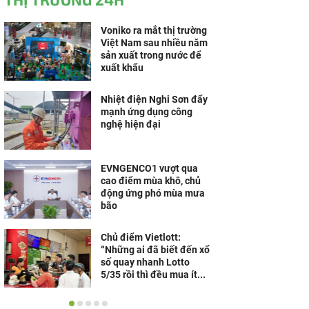
Voniko ra mắt thị trường
Việt Nam sau nhiều năm
sản xuất trong nước để
xuất khẩu
Nhiệt điện Nghi Sơn đẩy
mạnh ứng dụng công
nghệ hiện đại
EVNGENCO1 vượt qua
cao điểm mùa khô, chủ
động ứng phó mùa mưa
bão
Chủ điểm Vietlott:
“Những ai đã biết đến xổ
số quay nhanh Lotto
5/35 rồi thì đều mua ít...
HeleH thương hiệu mang