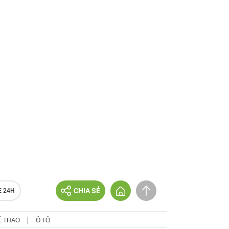
CHIA SẺ
E 24H
Ể THAO
Ô TÔ