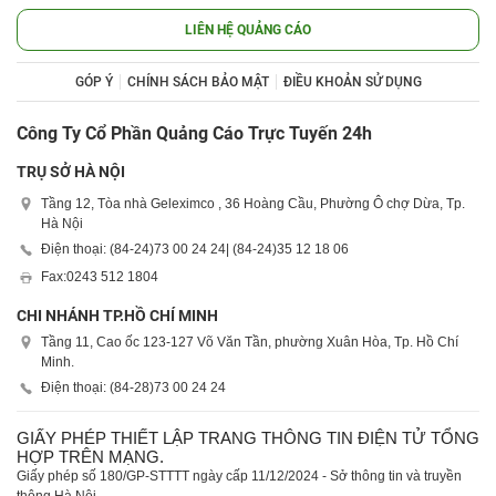
LIÊN HỆ QUẢNG CÁO
GÓP Ý
CHÍNH SÁCH BẢO MẬT
ĐIỀU KHOẢN SỬ DỤNG
Công Ty Cổ Phần Quảng Cáo Trực Tuyến 24h
TRỤ SỞ HÀ NỘI
Tầng 12, Tòa nhà Geleximco , 36 Hoàng Cầu, Phường Ô chợ Dừa, Tp.
Hà Nội
Điện thoại: (84-24)
73 00 24 24
| (84-24)
35 12 18 06
Fax:
0243 512 1804
CHI NHÁNH TP.HỒ CHÍ MINH
Tầng 11, Cao ốc 123-127 Võ Văn Tần, phường Xuân Hòa, Tp. Hồ Chí
Minh.
Điện thoại: (84-28)
73 00 24 24
GIẤY PHÉP THIẾT LẬP TRANG THÔNG TIN ĐIỆN TỬ TỔNG
HỢP TRÊN MẠNG.
Giấy phép số 180/GP-STTTT ngày cấp 11/12/2024 - Sở thông tin và truyền
thông Hà Nội.