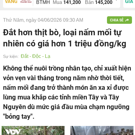
VÀNG
GIÁ
141,200
145,200
BTMH
Mua
Bán
Thứ Năm, ngày 04/06/2026 09:30 AM
CHIA SẺ
Đắt hơn thịt bò, loại nấm mối tự
nhiên có giá hơn 1 triệu đồng/kg
Đắt - Độc - Lạ
Sự kiện:
Không thể nuôi trồng nhân tạo, chỉ xuất hiện
vỏn vẹn vài tháng trong năm nhờ thời tiết,
nấm mối đang trở thành món ăn xa xỉ được
lùng mua khắp các tỉnh miền Tây và Tây
Nguyên dù mức giá đầu mùa chạm ngưỡng
"bỏng tay".