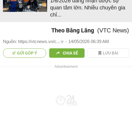
1/6/2026 đang nhận được sự
quan tâm lớn. Nhiều chuyên gia
chỉ...
Theo Bằng Lăng
(VTC News)
Nguồn: https://vtcnews.vn/c...
-
14/05/2026 06:39 AM
GỬI GÓP Ý
CHIA SẺ
LƯU BÀI