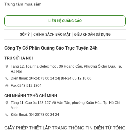
Trung tâm mua sắm
LIÊN HỆ QUẢNG CÁO
GÓP Ý
CHÍNH SÁCH BẢO MẬT
ĐIỀU KHOẢN SỬ DỤNG
Công Ty Cổ Phần Quảng Cáo Trực Tuyến 24h
TRỤ SỞ HÀ NỘI
Tầng 12, Tòa nhà Geleximco , 36 Hoàng Cầu, Phường Ô chợ Dừa, Tp.
Hà Nội
Điện thoại: (84-24)
73 00 24 24
| (84-24)
35 12 18 06
Fax:
0243 512 1804
CHI NHÁNH TP.HỒ CHÍ MINH
Tầng 11, Cao ốc 123-127 Võ Văn Tần, phường Xuân Hòa, Tp. Hồ Chí
Minh.
Điện thoại: (84-28)
73 00 24 24
GIẤY PHÉP THIẾT LẬP TRANG THÔNG TIN ĐIỆN TỬ TỔNG