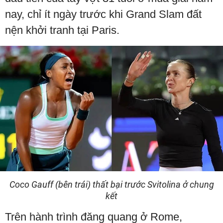
nay, chỉ ít ngày trước khi Grand Slam đất
nện khởi tranh tại Paris.
Coco Gauff (bên trái) thất bại trước Svitolina ở chung
kết
Trên hành trình đăng quang ở Rome,