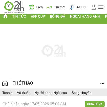
Giá vàng
Lịch
Tin mới
AFF Cup
Điểm chu
TIN TỨC
AFF CUP
BÓNG ĐÁ
NGOẠI HẠNG ANH
THỂ THAO
Tennis
Võ thuật
Người đẹp - Ngôi sao
Bóng chuyền
Chủ Nhật, ngày 17/05/2026 05:08 AM
CHIA SẺ