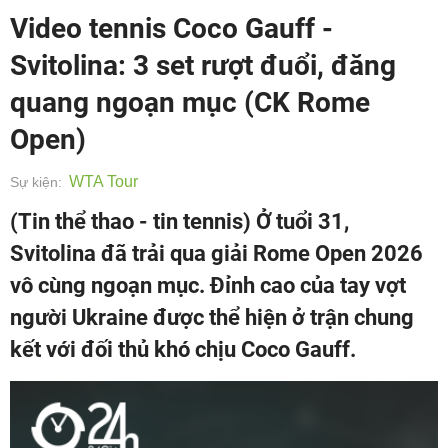
Video tennis Coco Gauff -
Svitolina: 3 set rượt đuổi, đăng
quang ngoạn mục (CK Rome
Open)
WTA Tour
Sự kiện:
(Tin thể thao - tin tennis) Ở tuổi 31,
Svitolina đã trải qua giải Rome Open 2026
vô cùng ngoạn mục. Đỉnh cao của tay vợt
người Ukraine được thể hiện ở trận chung
kết với đối thủ khó chịu Coco Gauff.