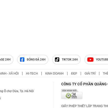
AGE 24H
BÓNG ĐÁ 24H
TIKTOK 24H
YOUTUB
NINH - XÃ HỘI
HI-TECH
KINH DOANH
ĐẸP
GIẢI TRÍ
TH
CÔNG TY CỔ PHẦN QUẢNG 
ng Ô chợ Dừa, Tp. Hà Nội
6
GIẤY PHÉP THIẾT LẬP TRANG T