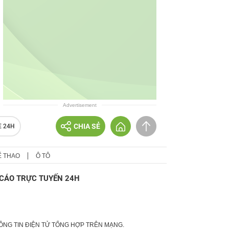
Advertisement
CHIA SẺ
E 24H
Ể THAO
Ô TÔ
CÁO TRỰC TUYẾN 24H
HÔNG TIN ĐIỆN TỬ TỔNG HỢP TRÊN MẠNG.