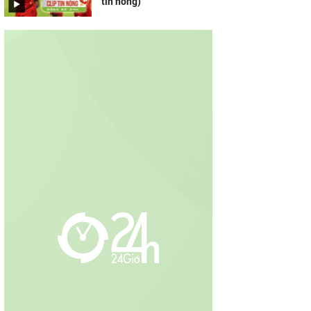
tin nóng)