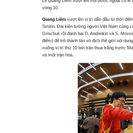
Lê Quang Liêm
vượt lên mà bước ngoặt có lẽ 
vòng 10.
Quang Liêm
vượt lên vị trí dẫn đầu từ thời điể
Smirin. Đại kiện tướng người Việt Nam củng cố
Grischuk rồi đánh bại D. Andreikin và S. Movs
điểm) để trở thành tân vô địch thế giới nội d
xuống vị trí thứ 10 bởi trận thua trắng trước M
và một trận hòa.