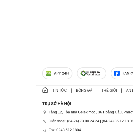
APP 24H
FANP
TIN TỨC
BÓNG ĐÁ
THẾ GIỚI
AN 
TRỤ SỞ HÀ NỘI
Tầng 12, Tòa nhà Geleximco , 36 Hoàng Cầu, Phườ
Điện thoại: (84-24) 73 00 24 24 | (84-24) 35 12 18 0
Fax: 0243 512 1804