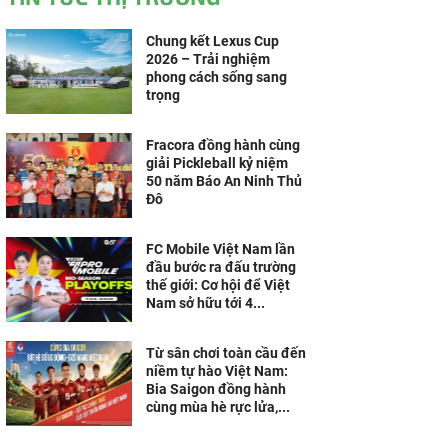
Chung kết Lexus Cup
2026 – Trải nghiệm
phong cách sống sang
trọng
Fracora đồng hành cùng
giải Pickleball kỷ niệm
50 năm Báo An Ninh Thủ
Đô
FC Mobile Việt Nam lần
đầu bước ra đấu trường
thế giới: Cơ hội để Việt
Nam sở hữu tới 4...
Từ sân chơi toàn cầu đến
niềm tự hào Việt Nam:
Bia Saigon đồng hành
cùng mùa hè rực lửa,...