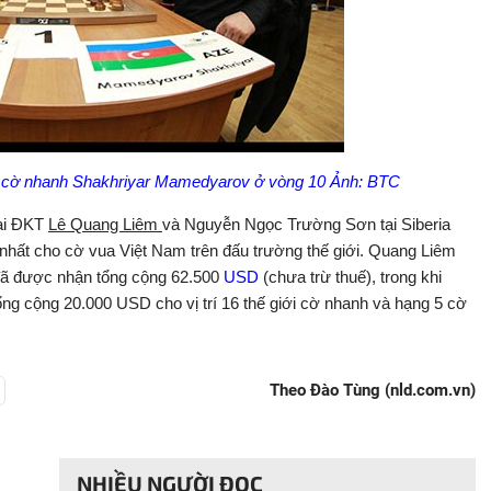
ch cờ nhanh Shakhriyar Mamedyarov ở vòng 10 Ảnh: BTC
hai ĐKT
Lê Quang Liêm
và Nguyễn Ngọc Trường Sơn tại Siberia
 nhất cho cờ vua Việt Nam trên đấu trường thế giới. Quang Liêm
 đã được nhận tổng cộng 62.500
USD
(chưa trừ thuế), trong khi
g cộng 20.000 USD cho vị trí 16 thế giới cờ nhanh và hạng 5 cờ
Theo Đào Tùng (nld.com.vn)
NHIỀU NGƯỜI ĐỌC