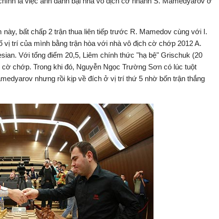
chính là việc anh đánh bại nhà vô địch cờ nhanh S. Mamedyarov ở
m này, bất chấp 2 trận thua liên tiếp trước R. Mamedov cùng với I.
 vị trí của mình bằng trận hòa với nhà vô địch cờ chớp 2012 A.
esian. Với tổng điểm 20,5, Liêm chính thức "hạ bệ" Grischuk (20
ung cờ chớp. Trong khi đó, Nguyễn Ngọc Trường Sơn có lúc tuột
amedyarov nhưng rồi kịp về đích ở vị trí thứ 5 nhờ bốn trận thắng