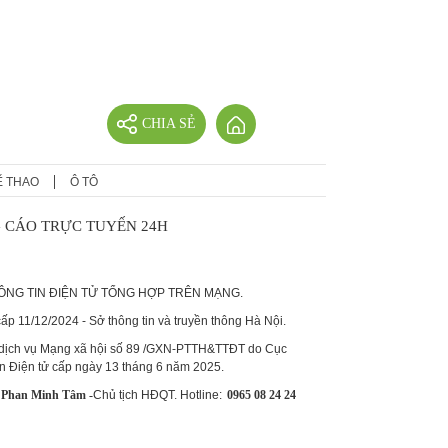
CHIA SẺ
Ể THAO
Ô TÔ
 CÁO TRỰC TUYẾN 24H
HÔNG TIN ĐIỆN TỬ TỔNG HỢP TRÊN MẠNG.
p 11/12/2024 - Sở thông tin và truyền thông Hà Nội.
 dịch vụ Mạng xã hội số 89 /GXN-PTTH&TTĐT do Cục
in Điện tử cấp ngày 13 tháng 6 năm 2025.
Phan Minh Tâm -
Chủ tịch HĐQT. Hotline:
0965 08 24 24