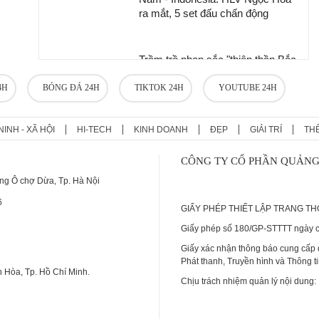
ra mắt, 5 set đấu chấn động
Trầm trồ nhan sắc "thiên thần Bắc
Âu", chân chạy sở hữu cơ thể
đẹp khó tin
4H
BÓNG ĐÁ 24H
TIKTOK 24H
YOUTUBE 24H
NINH - XÃ HỘI
HI-TECH
KINH DOANH
ĐẸP
GIẢI TRÍ
TH
"Tiểu Lữ Bố" một kích hạ Tần
Minh, 4 cao thủ Lương Sơn phải
CÔNG TY CỔ PHẦN QUẢNG
đánh hội đồng
ng Ô chợ Dừa, Tp. Hà Nội
6
GIẤY PHÉP THIẾT LẬP TRANG T
Giấy phép số 180/GP-STTTT ngày cấ
Giấy xác nhận thông báo cung cấp
Phát thanh, Truyền hình và Thông t
 Hòa, Tp. Hồ Chí Minh.
Chịu trách nhiệm quản lý nội dung: