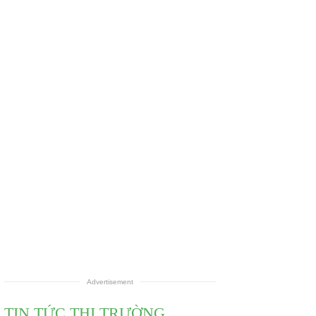
Advertisement
TIN TỨC THỊ TRƯỜNG