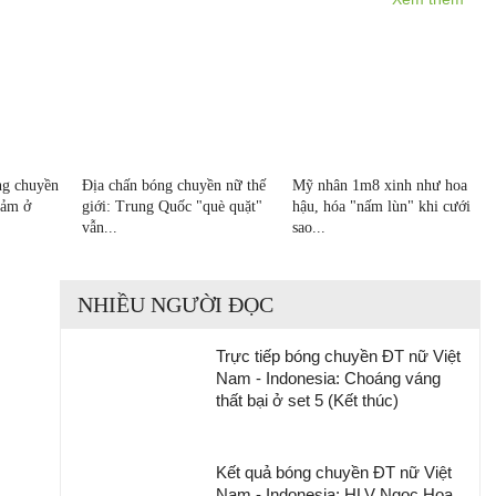
ng chuyền
Địa chấn bóng chuyền nữ thế
Mỹ nhân 1m8 xinh như hoa
cảm ở
giới: Trung Quốc "què quặt"
hậu, hóa "nấm lùn" khi cưới
vẫn...
sao...
NHIỀU NGƯỜI ĐỌC
Trực tiếp bóng chuyền ĐT nữ Việt
Nam - Indonesia: Choáng váng
thất bại ở set 5 (Kết thúc)
Kết quả bóng chuyền ĐT nữ Việt
Nam - Indonesia: HLV Ngọc Hoa