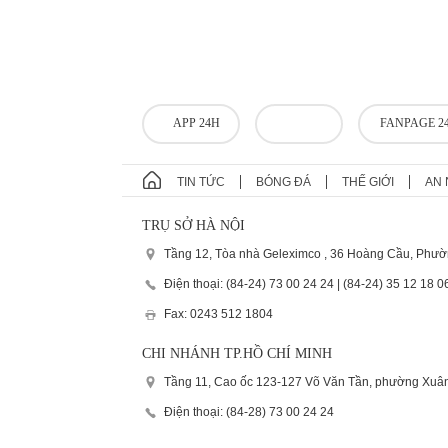
APP 24H
FANPAGE 2
TIN TỨC
BÓNG ĐÁ
THẾ GIỚI
AN 
TRỤ SỞ HÀ NỘI
Tầng 12, Tòa nhà Geleximco , 36 Hoàng Cầu, Phườ
Điện thoại: (84-24) 73 00 24 24 | (84-24) 35 12 18 0
Fax: 0243 512 1804
CHI NHÁNH TP.HỒ CHÍ MINH
Tầng 11, Cao ốc 123-127 Võ Văn Tần, phường Xuân
Điện thoại: (84-28) 73 00 24 24