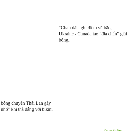
"Chân dài" ghi điểm vũ bão,
Ukraine - Canada tạo "địa chấn" giải
bóng...
 bóng chuyền Thái Lan gây
nhớ" khi thả dáng với bikini
Xem thêm