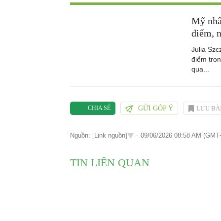
Mỹ nhâ
điểm, n
Julia Szc
điểm tron
qua...
GỬI GÓP Ý
LƯU BÀ
CHIA SẺ
Nguồn: [Link nguồn]
-
09/06/2026 08:58 AM (GMT
TIN LIÊN QUAN