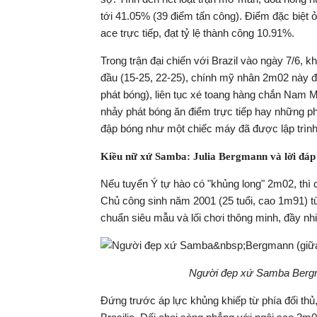
tới 41.05% (39 điểm tấn công). Điểm đặc biệt 
ace trực tiếp, đạt tỷ lệ thành công 10.91%.
Trong trận đại chiến với Brazil vào ngày 7/6, 
đầu (15-25, 22-25), chính mỹ nhân 2m02 này đ
phát bóng), liên tục xé toang hàng chắn Nam M
nhảy phát bóng ăn điểm trực tiếp hay những pha
đập bóng như một chiếc máy đã được lập trình
Kiều nữ xứ Samba: Julia Bergmann và lời đáp 
Nếu tuyển Ý tự hào có "khủng long" 2m02, thì
Chủ công sinh năm 2001 (25 tuổi, cao 1m91) t
chuẩn siêu mẫu và lối chơi thông minh, đầy nh
Người đẹp xứ Samba Bergma
Đứng trước áp lực khủng khiếp từ phía đối thủ