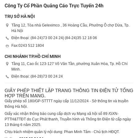
Công Ty Cổ Phần Quảng Cáo Trực Tuyến 24h
TRỤ SỞ HÀ NỘI
Tầng 12, Tòa nhà Geleximco , 36 Hoàng Cầu, Phường Ô chợ Dừa, Tp.
Hà Nội
Điện thoại: (84-24)
73 00 24 24
| (84-24)
35 12 18 06
Fax:
0243 512 1804
CHI NHÁNH TP.HỒ CHÍ MINH
Tầng 11, Cao ốc 123-127 Võ Văn Tần, phường Xuân Hòa, Tp. Hồ Chí
Minh.
Điện thoại: (84-28)
73 00 24 24
GIẤY PHÉP THIẾT LẬP TRANG THÔNG TIN ĐIỆN TỬ TỔNG
HỢP TRÊN MẠNG.
Giấy phép số 180/GP-STTTT ngày cấp 11/12/2024 - Sở thông tin và truyền
thông Hà Nội.
Giấy xác nhận thông báo cung cấp dịch vụ Mạng xã hội số 89 /GXN-
PTTH&TTĐT do Cục Phát thanh, Truyền hình và Thông tin Điện tử cấp ngày
13 tháng 6 năm 2025.
Chịu trách nhiệm quản lý nội dung: Phan Minh Tâm - Chủ tịch HĐQT.