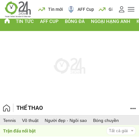
 vàng
Lịch
Tin mới
AFF Cup
Giá vàng
TIN TỨC
AFF CUP
BÓNG ĐÁ
NGOẠI HẠNG ANH
THỂ THAO
Tennis
Võ thuật
Người đẹp - Ngôi sao
Bóng chuyền
Trận đấu nổi bật 
Tất cả giải