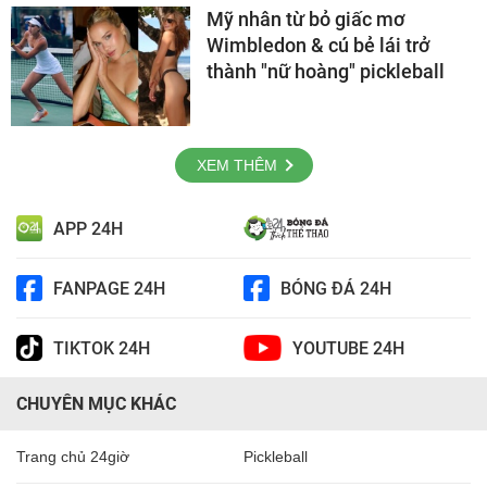
Mỹ nhân từ bỏ giấc mơ
Wimbledon & cú bẻ lái trở
thành "nữ hoàng" pickleball
XEM THÊM
APP 24H
FANPAGE 24H
BÓNG ĐÁ 24H
TIKTOK 24H
YOUTUBE 24H
CHUYÊN MỤC KHÁC
Trang chủ 24giờ
Pickleball