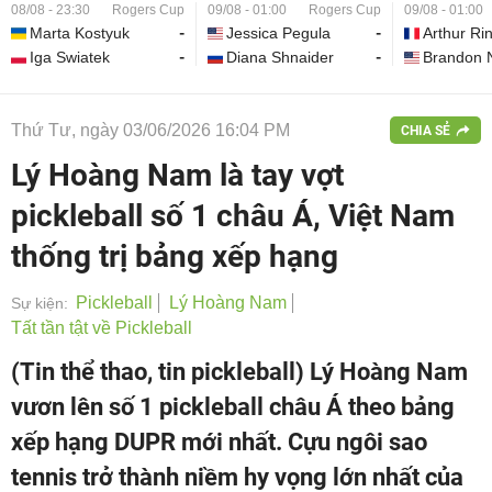
08/08 - 23:30
Rogers Cup
09/08 - 01:00
Rogers Cup
09/08 - 01:00
Marta Kostyuk
-
Jessica Pegula
-
Arthur Ri
Iga Swiatek
-
Diana Shnaider
-
Brandon 
Thứ Tư, ngày 03/06/2026 16:04 PM
CHIA SẺ
Lý Hoàng Nam là tay vợt
pickleball số 1 châu Á, Việt Nam
thống trị bảng xếp hạng
Pickleball
Lý Hoàng Nam
Sự kiện:
Tất tần tật về Pickleball
(Tin thể thao, tin pickleball) Lý Hoàng Nam
vươn lên số 1 pickleball châu Á theo bảng
xếp hạng DUPR mới nhất. Cựu ngôi sao
tennis trở thành niềm hy vọng lớn nhất của