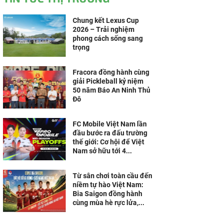
Chung kết Lexus Cup
2026 – Trải nghiệm
phong cách sống sang
trọng
Fracora đồng hành cùng
giải Pickleball kỷ niệm
50 năm Báo An Ninh Thủ
Đô
FC Mobile Việt Nam lần
đầu bước ra đấu trường
thế giới: Cơ hội để Việt
Nam sở hữu tới 4...
Từ sân chơi toàn cầu đến
niềm tự hào Việt Nam:
Bia Saigon đồng hành
cùng mùa hè rực lửa,...