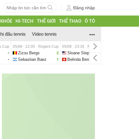
Đăng nhập
 KHỎE
HI-TECH
THẾ GIỚI
THỂ THAO
Ô TÔ
thi đấu tennis
Video tennis
- 22:05
Rogers Cup
05/08 - 23:35
Rogers Cup
05/08 - 23:35
Rogers Cup
0
ou Bergs
2
Sloane Stephens
0
Daria Kasatkina
1
astian Baez
1
Belinda Bencic
2
Elena Rybakina
2