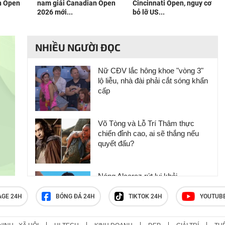
n Open
nam giải Canadian Open
Cincinnati Open, nguy cơ
2026 mới...
bỏ lỡ US...
NHIỀU NGƯỜI ĐỌC
Nữ CĐV lắc hông khoe "vòng 3"
lộ liễu, nhà đài phải cắt sóng khẩn
cấp
Võ Tòng và Lỗ Trí Thâm thực
chiến đỉnh cao, ai sẽ thắng nếu
quyết đấu?
Nóng Alcaraz rút lui khỏi
Cincinnati Open, nguy cơ bỏ lỡ
US Open
AGE 24H
BÓNG ĐÁ 24H
TIKTOK 24H
YOUTUB