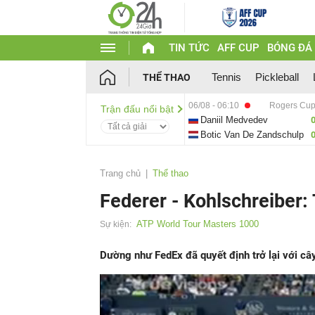
TIN TỨC
AFF CUP
BÓNG ĐÁ
Tennis
Pickleball
THỂ THAO
06/08 - 05:15
Rogers Cup
06/08 - 06:10
Rogers Cup
06/08 - 06:
Trận đấu nổi bật
Karen Khachanov
0
Daniil Medvedev
0
Titouan 
Terence Atmane
1
Botic Van De Zandschulp
0
Jaime F
Trang chủ
Thể thao
Federer - Kohlschreiber: 
ATP World Tour Masters 1000
Sự kiện:
Dường như FedEx đã quyết định trở lại với cây