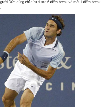
 người Đức cũng chỉ cứu được 6 điểm break và mất 1 điểm break
.